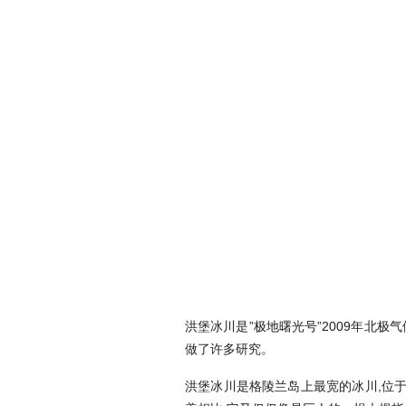
洪堡冰川是”极地曙光号”2009年北
做了许多研究。
洪堡冰川是格陵兰岛上最宽的冰川,位