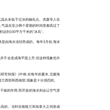
气温从未低于过冰的融化点。杰森等人在
,气温在至少两个星期的时间里都高过了
达到100平方千米的”冰岛”。
冰是由海水冻结而成的。每年3月份,海冰
融化并不会造成海平面上升,但这种现象也许
境研究快报》)中称,在每年的夏末,北极海
陵兰西部和西南部,现象是十分强烈的。
干燥的作用,而开放的海水则会让空气变
。
以来最高的。当时在格陵兰和加拿大之间形成