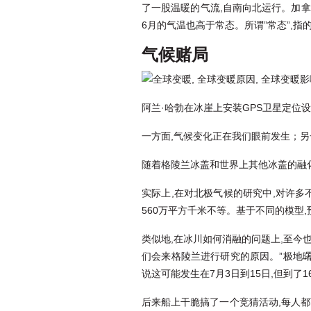
了一股温暖的气流,自南向北运行。加
6月的气温也高于常态。所谓”常态”,指的
气候赌局
阿兰·哈勃在冰崖上安装GPS卫星定位
一方面,气候变化正在我们眼前发生；
随着格陵兰冰盖和世界上其他冰盖的融化
实际上,在对北极气候的研究中,对许多
560万平方千米不等。基于不同的模型
类似地,在冰川如何消融的问题上,至
们会来格陵兰进行研究的原因。”极地曙
说这可能发生在7月3日到15日,但到了1
后来船上干脆搞了一个竞猜活动,每人都可