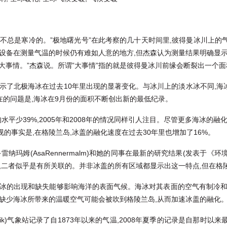
也不总是寒冷的。”极地曙光号”在此考察的几十天时间里,彼得曼冰川上的
个设备在测量气温的时候仍有难如人意的地方,但杰森认为测量结果明确显示
生大事情。”杰森说。所谓”大事情”指的就是彼得曼冰川前缘会断裂出一个面积
显示了北极海冰在过去10年里出现的显著变化。与冰川上的淡水冰不同,海
在的问题是,海冰在9月份的面积不断创出新的最低纪录。
均水平少39%,2005年和2008年的情况同样引人注目。尽管更多海冰的
的事实是,在格陵兰岛,冰盖的融化速度在过去30年里也增加了16%。
纳玛姆(AsaRennermalm)和她的同事在最新的研究结果(发表于《环
,二者似乎是有所关联的。并非冰盖的所有区域都显示出这一特点,但在格
海冰的出现和缺失能够影响海洋的表面气候。海冰对其表面的空气有制冷和
洋缺少海冰所带来的温暖空气可能会被吹到格陵兰岛,从而加速冰盖的融化
avik)气象站记录了自1873年以来的气温,2008年夏季的记录是自那时