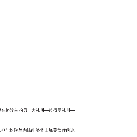
经在格陵兰的另一大冰川—
彼得曼冰川
—
,但与格陵兰内陆能够将山峰覆盖住的冰