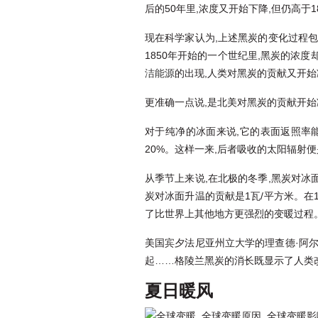
后的50年里,浓度又开始下降,但仍高于1
现在科学家认为,上述黑炭的变化过程
1850年开始的一个世纪里,黑炭的浓度
洁能源
的出现,人类对黑炭的贡献又开始
更准确一点说,是北美对黑炭的贡献开始
对于纯净的冰面来说,它的表面返照率能
20%。这样一来,后者吸收的太阳辐射
从季节上来说,在北极的冬季,黑炭对冰面
炭对冰面升温的贡献是1瓦/平方米。在1
了比世界上其他地方更强烈的变暖过程。
美国宾夕法尼亚州立大学的理查德·阿尔雷
起……格陵兰黑炭的消长既显示了人类改
夏日暖风