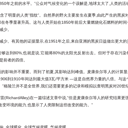
850年之前的水平。”公众对
气候变化
的一个误解是,地球太大了,人类的活
包含了明显的人类”指纹”。自然界的野火主要发生在夏季,由此产生的黑炭
却在冬季显著升高。这与人类开始在1850年前后大量燃烧化石燃料的时间一
减少。
减少。有其他的证据显示,在1951年之后,来自亚洲的黑炭日益做出更大的
够达到80%,也就是说,它能将80%的太阳光反射出去。但对于存在污
便是前者的四倍。
的影响并不重要。而到了初夏,其影响达到峰值。麦康奈尔等人的计算显示,在
906到1910年间达到最大值3瓦/平方米 —这是自然界力量的八倍。与这
”格陵兰并不是全世界,我们还需要更多的记录和模拟以查明黑炭对20世
(RichardAlley)在一篇综述文章中说,”但是麦康奈尔等人的研究结
变环境的能力,也显示了人类限制这些改变的能力。”