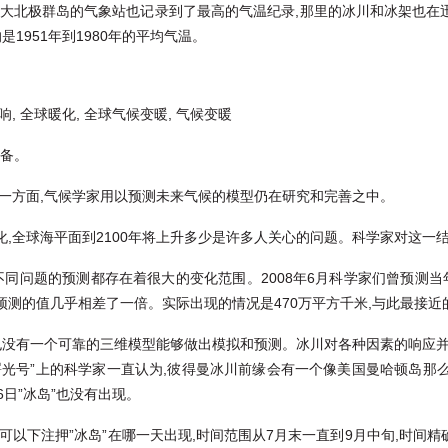
拿大北极群岛的气象站也记录到了最高的气温纪录,那里的冰川和冰架也在迅
是1951年到1980年的平均气温。
设备。
另一方面,气候学家用以预测未来气候的模型仍在研究和完善之中。
,全球海平面到2100年将上升多少是许多人关心的问题。科学家对这一结
不同问题的预测都存在着很大的变化范围。2008年6月科学家们曾预测当年
,预测的值几乎相差了一倍。实际出现的情况是470万平方千米,与此最接近
今也没有一个可靠的三维模型能够做出模拟和预测。冰川对各种因素的响应并
光号”上的科学家一直认为,彼得曼冰川前缘会有一个像美国曼哈顿岛那么
6日”冰岛”也没有出现。
以下注押”冰岛”在哪一天出现,时间范围从7月末一直到9月中旬,时间精确