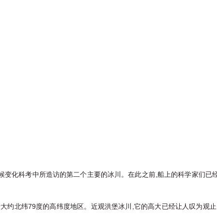
极气候变化科考中所造访的第二个主要的冰川。在此之前,船上的科学家们已
于大约北纬79度的高纬度地区。近观洪堡冰川,它的高大已经让人叹为观止