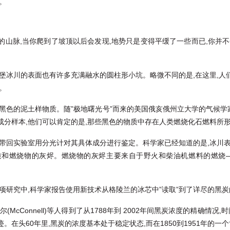
。
山脉,当你爬到了坡顶以后会发现,地势只是变得平缓了一些而已,你并不会
洪堡冰川的表面也有许多充满融水的圆柱形小坑。略微不同的是,在这里,人
。
色的泥土样物质。随”极地曙光号”而来的美国俄亥俄州立大学的气候学家杰森·
成分样本,他们可以肯定的是,那些黑色的物质中存在人类燃烧化石燃料所
便带回实验室用分光计对其具体成分进行鉴定。科学家已经知道的是,冰川表
和燃烧物的灰烬。燃烧物的灰烬主要来自于野火和柴油机燃料的燃烧—这些灰
一项研究中,科学家报告使用新技术从格陵兰的冰芯中”读取”到了详尽的黑
McConnell)等人得到了从1788年到 2002年间黑炭浓度的精确情
在头60年里,黑炭的浓度基本处于稳定状态,而在1850到1951年的一