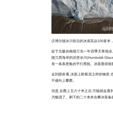
汉博尔德冰川前沿的冰崖高达100多米
处于北极的格陵兰岛一年四季天寒地冻,
陵兰西海岸的洪堡冰川(Humboldt 
有一条条密集的平行黑线。冰面显得很
走到跟前看,冰面上附着泥土样的物质
不难向上攀爬。
但是,在爬上五六十米之后,可能就会遇
为勉强了。剩下的二十来米在攀冰装备