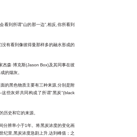
看到所谓”山的那一边”,相反,你所看到
们没有看到像彼得曼那样多的融水形成的
博克斯(Jason Box)及其同事在彼
形成的烟灰。
面的黑色物质主要有三种来源,分别是附
烬共同构成了所谓”黑炭”(black
炭的历史和它的来源。
况,时间分辨率小于1年。将黑炭浓度的变化画
个世纪里,黑炭浓度急剧上升,达到峰值；之