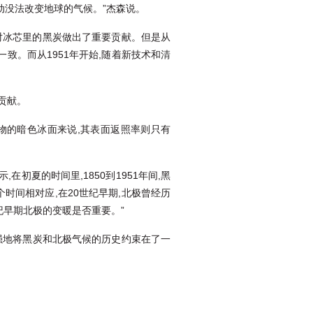
动没法改变地球的气候。”杰森说。
对冰芯里的黑炭做出了重要贡献。但是从
致。而从1951年开始,随着新技术和
清
贡献。
染物的暗色冰面来说,其表面返照率则只有
初夏的时间里,1850到1951年间,黑
个时间相对应,在20世纪早期,北极曾经历
纪早期北极的变暖是否重要。”
果更强地将黑炭和北极气候的历史约束在了一