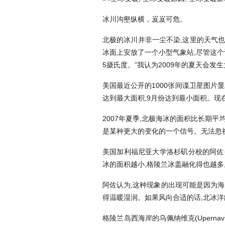
冰川沟壑纵横，岌岌可危。
北极的冰川并非一尘不染,这里的天气
冰面上安放了一个小型气象站,尽管这
5摄氏度。”我认为2009年的夏天会发
美国最近公开的1000张间谍卫星图片
达到最大面积,9月份达到最小面积。现
2007年夏季,北极海冰的面积比长期平
是某种更大的变化的一个信号。无法忽视
美国加利福尼亚大学洛杉矶分校的阿佐·雷
冰的面积越小,格陵兰冰盖融化得也越多
阿佐认为,这种现象的出现可能是因为
得温暖湿润。如果风向合适的话,北冰
格陵兰岛西海岸的乌佩纳维克(Upern