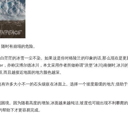
，随时有崩塌的危险。
白茫茫的冰雪一尘不染。如果这是你对格陵兰的印象的话,那么现在是更新
Glacier，亦称汉博尔德冰川，本文采用作者所做称谓”洪堡”冰川)南侧时,
脏,而且越接近地面的地方颜色越深。
,也有许多大小不一的石头镶嵌在冰面上。选择一个坡度最缓的地方,借助于
到困境。因为随着高度的增加,冰面越来越纯洁,坡度也可能出现不利攀爬
的帮助下才更容易完成。