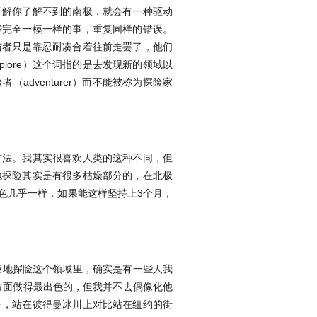
了解你了解不到的南极，就会有一种驱动
些完全一模一样的事，重复同样的错误。
与者只是靠忍耐凑合着往前走罢了，他们
lore）这个词指的是去发现新的领域以
dventurer）而不能被称为探险家
方法。我其实很喜欢人类的这种不同，但
地探险其实是有很多枯燥部分的，在北极
色几乎一样，如果能这样坚持上3个月，
极地探险这个领域里，确实是有一些人我
方面做得最出色的，但我并不去偶像化他
子，站在
彼得曼冰川
上对比站在纽约的街