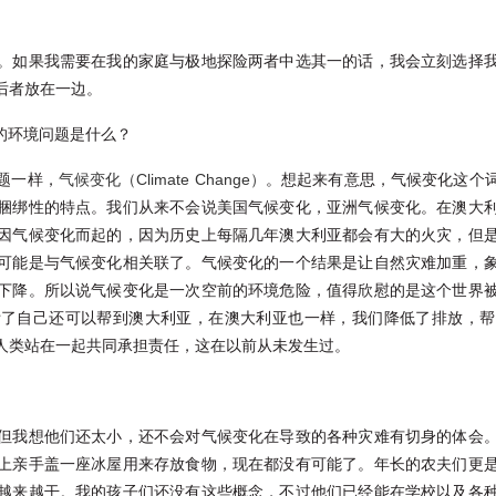
。如果我需要在我的家庭与极地探险两者中选其一的话，我会立刻选择
后者放在一边。
重的环境问题是什么？
题一样，
气候变化（Climate Change）
。想起来有意思，气候变化这个
捆绑性的特点。我们从来不会说美国气候变化，亚洲气候变化。在澳大
因气候变化而起的，因为历史上每隔几年澳大利亚都会有大的火灾，但
可能是与气候变化相关联了。气候变化的一个结果是让自然灾难加重，
下降。所以说气候变化是一次空前的环境危险，值得欣慰的是这个世界
帮了自己还可以帮到澳大利亚，在澳大利亚也一样，我们降低了排放，帮
人类站在一起共同承担责任，这在以前从未发生过。
但我想他们还太小，还不会对气候变化在导致的各种灾难有切身的体会
上亲手盖一座冰屋用来存放食物，现在都没有可能了。年长的农夫们更
越来越干。我的孩子们还没有这些概念，不过他们已经能在学校以及各