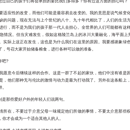
有想过自己的孩子们将会承担的要比我们多得多？你有过这方面的担心吗？
要适应性的改变，而他们可能是最容易去改变的。我的意思是说气候变
缺的问题，现在无法与上个世纪的八十、九十年代相比了，人们的生活
进行，而不是为我们的孩子那一代人去担心。全世界的人们可能都有这
急情况。但当灾难发生，假如这格陵兰岛上的冰川大量融化，海平面上
。实际上这正在发生，这也是为什么我们在这里的原因。我要感谢象绿
了，号召大家开始储备粮食，进行各种可以做的准备。
作吧?
我愿意今后继续这样的合作。这是一群了不起的家伙，他们中没有谁是
是，他们那种无与伦比的激情与动力是最为打动我了。另外在这条船上
样。
特别是那些爱好户外的年轻人们说两句。
情所在，不要过于介意父母一味规定他们所做的事情，不要太介意那些
，你才会成为一个适合其他人的人。