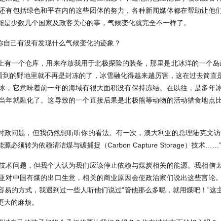
还有包括绿色和平在内的这些团体的努力，各种新闻媒体都在帮助让他
能是少数几个国家及政客关心的事，气候变化就完全不一样了。
，你自己有没有发现什么气候变化的迹象？
上有一个仓库，用来存放我用于北极探险的装备，那里是北冰洋的一个岛
月份看到的野地里就不再是封冻的了，冰雪融化得越来越厉害，这在过去简直
冰，它意味着前一年的海域有很大面积没有保持冻结。在以往，是多年
当年就融化了。这导致的一个直接后果是北极熊等动物的活动猎食地点
平的时政问题，但我仍然想听听你的看法。有一次，澳大利亚的总理陆克文访
转为依赖清洁煤与碳捕捉（Carbon Capture Storage）技术……
技术问题，但我个人认为我们应该停止依赖与煤炭相关的能源。我相信
亚对中国有煤的出口生意，相关的商业原因会使政治家们说出这些言论
容易的方式，我遇到过一些人听他们说过”管他那么多呢，就用煤吧！”这
更大的麻烦。