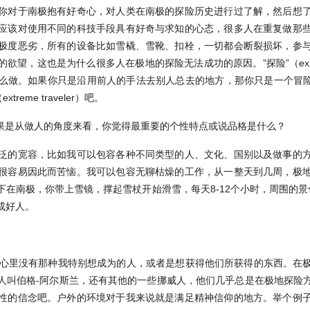
你对于南极抱有好奇心，对人类在南极的探险历史进行过了解，然后想
应该对使用不同的科技手段具有好奇与求知的心态，很多人在重复做那
极度恶劣，所有的设备比如雪橇、雪靴、扣栓，一切都会断裂损坏，参
欲望，这也是为什么很多人在极地的探险无法成功的原因。”探险”（exp
做。如果你只是沿用前人的手法去别人总去的地方，那你只是一个冒险者（a
reme traveler）吧。
如果是从做人的角度来看，你觉得最重要的个性特点或说品格是什么？
泛的宽容，比如我可以包容各种不同类型的人、文化、国别以及做事的
很容易因此而苦恼。我可以包容无聊枯燥的工作，从一整天到几周，极
下在南极，你带上雪镜，撑起雪杖开始滑雪，每天8-12个小时，周围的景
成好人。
我心里没有那种我特别想成为的人，或者是想获得他们所获得的东西。在
人叫伯格-阿尔斯兰，还有其他的一些挪威人，他们几乎总是在极地探险
性的信念吧。户外的环境对于我来说就是满足精神信仰的地方。举个例