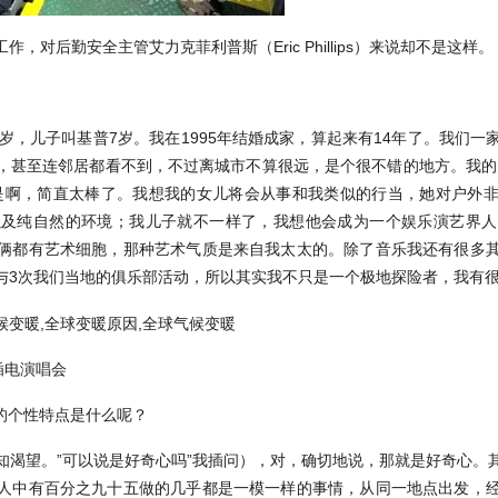
对后勤安全主管艾力克菲利普斯（Eric Phillips）来说却不是这样。
岁，儿子叫基普7岁。我在1995年结婚成家，算起来有14年了。我们
，甚至连邻居都看不到，不过离城市不算很远，是个很不错的地方。我的
是啊，简直太棒了。我想我的女儿将会从事和我类似的行当，她对户外
以及纯自然的环境；我儿子就不一样了，我想他会成为一个娱乐演艺界人
俩都有艺术细胞，那种艺术气质是来自我太太的。除了音乐我还有很多
与3次我们当地的俱乐部活动，所以其实我不只是一个极地探险者，我有
插电演唱会
要的个性特点是什么呢？
知渴望。”可以说是好奇心吗”我插问），对，确切地说，那就是好奇心。
人中有百分之九十五做的几乎都是一模一样的事情，从同一地点出发，