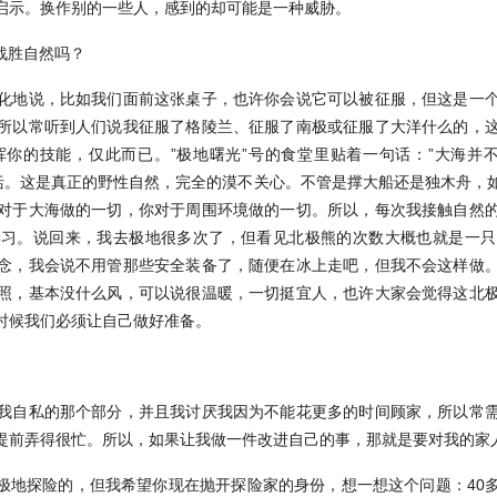
启示。换作别的一些人，感到的却可能是一种威胁。
战胜自然吗？
化地说，比如我们面前这张桌子，也许你会说它可以被征服，但这是一
所以常听到人们说我征服了格陵兰、征服了南极或征服了大洋什么的，
能，仅此而已。”极地曙光”号的食堂里贴着一句话：”大海并不在乎你”（The s
概括。这是真正的野性自然，完全的漠不关心。不管是撑大船还是独木舟，
对于大海做的一切，你对于周围环境做的一切。所以，每次我接触自然
学习。说回来，我去极地很多次了，但看见北极熊的次数大概也就是一只
念，我会说不用管那些安全装备了，随便在冰上走吧，但我不会这样做
照，基本没什么风，可以说很温暖，一切挺宜人，也许大家会觉得这北
时候我们必须让自己做好准备。
我自私的那个部分，并且我讨厌我因为不能花更多的时间顾家，所以常
提前弄得很忙。所以，如果让我做一件改进自己的事，那就是要对我的家
有关极地探险的，但我希望你现在抛开探险家的身份，想一想这个问题：40