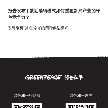
报告发布 | 就近消纳模式如何重塑新兴产业的绿
色竞争力？
系统剖析“就近消纳”的四种典型模式
绿色和平行动派
绿色和平发布