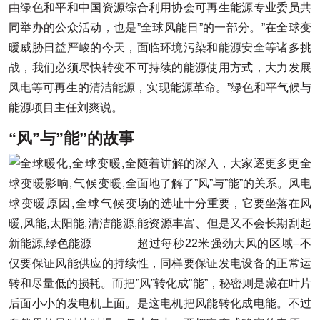
由绿色和平和中国资源综合利用协会可再生能源专业委员共
同举办的公众活动，也是”全球风能日”的一部分。”在全球变
暖威胁日益严峻的今天，面临
环境污染
和
能源安全
等诸多挑
战，我们必须尽快转变不可持续的能源使用方式，大力发展
风电等可再生的
清洁能源
，实现能源革命。”绿色和平气候与
能源项目主任刘爽说。
“风”与”能”的故事
随着讲解的深入，大家逐更多更全
面地了解了”风”与”能”的关系。风电
场的选址十分重要，它要坐落在风
能资源丰富、但是又不会长期刮起
超过每秒22米强劲大风的区域–不
仅要保证风能供应的持续性，同样要保证发电设备的正常运
转和尽量低的损耗。而把”风”转化成”能”，秘密则是藏在叶片
后面小小的发电机上面。是这电机把风能转化成电能。不过