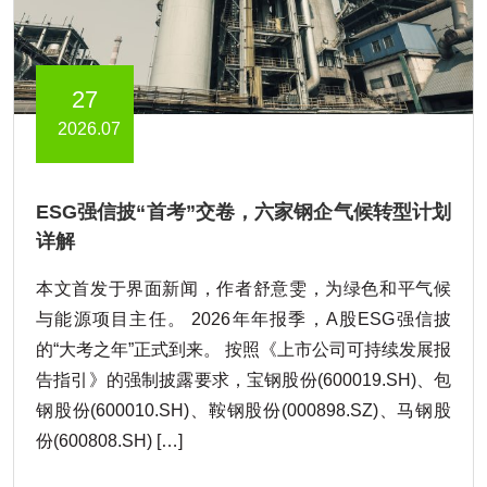
27
2026.07
ESG强信披“首考”交卷，六家钢企气候转型计划
详解
本文首发于界面新闻，作者舒意雯，为绿色和平气候
与能源项目主任。 2026年年报季，A股ESG强信披
的“大考之年”正式到来。 按照《上市公司可持续发展报
告指引》的强制披露要求，宝钢股份(600019.SH)、包
钢股份(600010.SH)、鞍钢股份(000898.SZ)、马钢股
份(600808.SH) […]