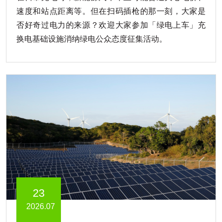
速度和站点距离等。但在扫码插枪的那一刻，大家是
否好奇过电力的来源？欢迎大家参加「绿电上车」充
换电基础设施消纳绿电公众态度征集活动。
23
2026.07