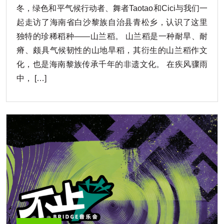
冬，绿色和平气候行动者、舞者Taotao和Cici与我们一
起走访了海南省白沙黎族自治县青松乡，认识了这里
独特的珍稀稻种——山兰稻。 山兰稻是一种耐旱、耐
瘠、颇具气候韧性的山地旱稻，其衍生的山兰稻作文
化，也是海南黎族传承千年的非遗文化。 在疾风骤雨
中， […]