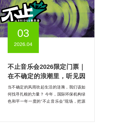
03
2026.04
不止音乐会2026限定门票｜
在不确定的浪潮里，听见因
勇气而起的韧性回响
当不确定的风雨吹起生活的涟漪，我们该如
何找寻扎根的力量？ 今年，国际环保机构绿
色和平一年一度的“不止音乐会”现场，把源
自海南大山深处的“韧性种子”带回了城市。
我们想邀请你共同聆听它肆意生长的声音。
“不止”，取自Bridge的谐音。绿色和平以船