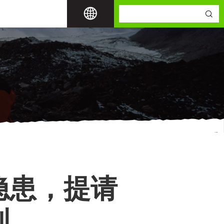
隐患，提请
制