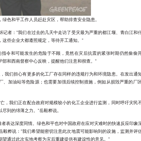
，绿色和平工作人员赶赴灾区，帮助排查安全隐患。
诉记者：”我们在过去的几天中走访了受灾最为严重的都江堰、青白江和
，这些企业大都遵照规定，等待开工通知。”
的指令和可能发生的危险于不顾，竟然在灾后抗震的紧张时期仍然偷偷开
护部和西南督察中心反映，提醒他们注意和彻查。”
性，我们担心有更多的化工厂存在同样的违规行为和环境隐患。在发出通
厂、加油站等危险源；也需要加强后续控制措施，例如从损毁严重的厂
伤亡，我们正在配合政府对规模较小的化工企业进行监测，同时呼吁灾民
以尽到的绵薄之力。”岳毅桦说。
罹难者表达深度同情。绿色和平也对中国政府在应对灾难时的快速反应印象
岳毅桦说：”我们希望能密切注意此次地震可能影响到的设施，监测并评
期望通过此次实地考察为灾后重建提供有建设性的意见。”