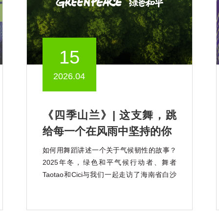
15
2026.04
《四季山兰》| 这支舞，跳
给每一个在风雨中坚持的你
如何用舞蹈讲述一个关于气候韧性的故事？
2025年冬，绿色和平气候行动者、舞者
Taotao和Cici与我们一起走访了海南省白沙
黎族自治县青松乡，认识了这里独特的珍稀
稻种——山兰稻。 山兰稻是一种耐旱、耐
瘠、颇具气候韧性的山地旱稻，其衍生的山