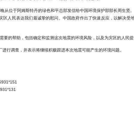
4日晚从位于阿姆斯特丹的绿色和平总部发信给中国环境保护部部长周生贤。
难者和灾区人民表达我们最诚挚的慰问。中国政府作出了快速反应，以解决受
能需要的帮助，包括确定和监测这次地震的环境风险，以及为灾区的人民提
厂进行调查，并表示将继续积极跟进本次地震可能产生的环境问题。
31*151
31*131