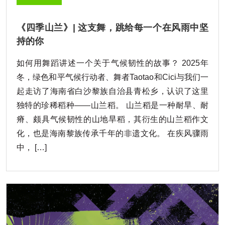
《四季山兰》| 这支舞，跳给每一个在风雨中坚
持的你
如何用舞蹈讲述一个关于气候韧性的故事？ 2025年
冬，绿色和平气候行动者、舞者Taotao和Cici与我们一
起走访了海南省白沙黎族自治县青松乡，认识了这里
独特的珍稀稻种——山兰稻。 山兰稻是一种耐旱、耐
瘠、颇具气候韧性的山地旱稻，其衍生的山兰稻作文
化，也是海南黎族传承千年的非遗文化。 在疾风骤雨
中， […]