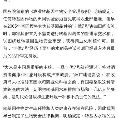
国务院颁布的《农业转基因生物安全管理条例》明确规定：
任何转基因作物的田间试验必须首先取得农业部批准。但早
在2005年肖国樱将实为转基因品种的”丰优7号”参加田间实验
时，却将其假冒为不需要进行转基因测试的普通杂交水稻，
试图绕过转基因生物安全审定，获得商业化种植许可。目
前，”丰优7号”经历了两年的水稻品种试验后已经进入本月最
后的品种审定阶段。
“大米是中国最重要的主粮。一旦丰优7号获得通过，将对消
费者健康和生态环境构成严重威胁。”薛广建谴责说：”在政
府尚未批准转基因水稻商业化种植之前，肖国樱采取这种暗
渡陈仓的方法，妄图把转基因水稻推向市场和十几亿人的餐
桌，是对民众健康和生态环境一种极不负责任的做法。”
转基因生物对生态环境和人类健康存在潜在风险，因此我国
早已制定了生物安全法律框架，明确规定：转基因水稻的品