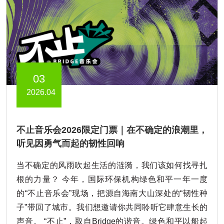
03
2026.04
不止音乐会2026限定门票｜在不确定的浪潮里，
听见因勇气而起的韧性回响
当不确定的风雨吹起生活的涟漪，我们该如何找寻扎
根的力量？ 今年，国际环保机构绿色和平一年一度
的“不止音乐会”现场，把源自海南大山深处的“韧性种
子”带回了城市。我们想邀请你共同聆听它肆意生长的
声音。 “不止”，取自Bridge的谐音。绿色和平以船起