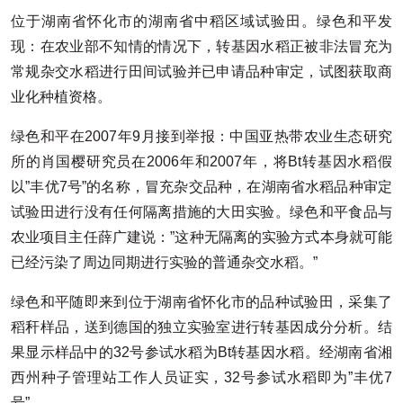
位于湖南省怀化市的湖南省中稻区域试验田。绿色和平发
现：在农业部不知情的情况下，转基因水稻正被非法冒充为
常规杂交水稻进行田间试验并已申请品种审定，试图获取商
业化种植资格。
绿色和平在2007年9月接到举报：中国亚热带农业生态研究
所的肖国樱研究员在2006年和2007年，将Bt转基因水稻假
以”丰优7号”的名称，冒充杂交品种，在湖南省水稻品种审定
试验田进行没有任何隔离措施的大田实验。绿色和平食品与
农业项目主任薛广建说：”这种无隔离的实验方式本身就可能
已经污染了周边同期进行实验的普通杂交水稻。”
绿色和平随即来到位于湖南省怀化市的品种试验田，采集了
稻秆样品，送到德国的独立实验室进行转基因成分分析。结
果显示样品中的32号参试水稻为Bt转基因水稻。经湖南省湘
西州种子管理站工作人员证实，32号参试水稻即为”丰优7
号”。