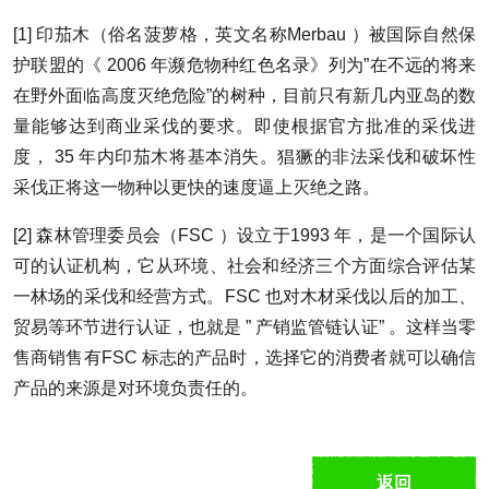
[1] 印茄木（俗名菠萝格，英文名称Merbau ）被国际自然保
护联盟的《 2006 年濒危物种红色名录》列为”在不远的将来
在野外面临高度灭绝危险”的树种，目前只有新几内亚岛的数
量能够达到商业采伐的要求。即使根据官方批准的采伐进
度， 35 年内印茄木将基本消失。猖獗的非法采伐和破坏性
采伐正将这一物种以更快的速度逼上灭绝之路。
[2] 森林管理委员会（FSC ）设立于1993 年，是一个国际认
可的认证机构，它从环境、社会和经济三个方面综合评估某
一林场的采伐和经营方式。FSC 也对木材采伐以后的加工、
贸易等环节进行认证，也就是 ” 产销监管链认证” 。这样当零
售商销售有FSC 标志的产品时，选择它的消费者就可以确信
产品的来源是对环境负责任的。
返回