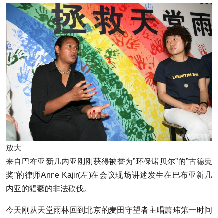
放大
来自巴布亚新几内亚刚刚获得被誉为”环保诺贝尔”的”古德曼
奖”的律师Anne Kajir(左)在会议现场讲述发生在巴布亚新几
内亚的猖獗的非法砍伐。
今天刚从天堂雨林回到北京的麦田守望者主唱萧玮第一时间