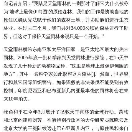
向记者介绍：”我踏足天堂雨林的一剎那才了解它为什么被称
为’地球上最像伊甸园’的原始森林。我们的工作是协助当地的
原住民确认宪法赋予他们的森林土地，并协助他们进行生态
林业。在过去三个月，我们共对34,000公顷的森林进行了勘
界，但这对于保护天堂雨林来说只是一个开始。”
天堂雨林横跨东南亚和太平洋国家，是亚太地区最大的热带
雨林。2005年底一批科学家到天堂雨林进行探险，在15天中
发现了几十种新的动植物品种。”这里是地球上最像伊甸园的
地方”，其中一名科学家如此形容这片森林[i]。然而，世界银
行和其它国际组织警告，如果猖獗的非法采伐不能受到有效
控制，印度尼西亚和巴布亚新几内亚最丰饶的雨林将会在未
来10年消失。
绿色和平在今年3月展开了拯救天堂雨林的全球行动。萧玮
和北京的律师刘芳、香港特别行政区的大学研究员陈晓云及
北京大学的王冕陆续远赴巴布亚新几内亚，与原住民和来自