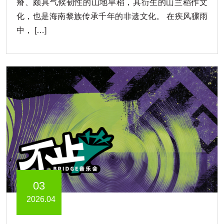
瘠、颇具气候韧性的山地旱稻，其衍生的山兰稻作文
化，也是海南黎族传承千年的非遗文化。 在疾风骤雨
中， […]
03
2026.04