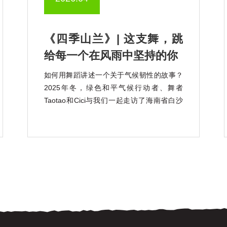
《四季山兰》| 这支舞，跳
给每一个在风雨中坚持的你
如何用舞蹈讲述一个关于气候韧性的故事？
2025年冬，绿色和平气候行动者、舞者
Taotao和Cici与我们一起走访了海南省白沙
黎族自治县青松乡，认识了这里独特的珍稀
稻种——山兰稻。 山兰稻是一种耐旱、耐
瘠、颇具气候韧性的山地旱稻，其衍生的山
兰稻作文化，也是海南黎族传承千年的非遗
文化。 在疾风骤雨中， […]