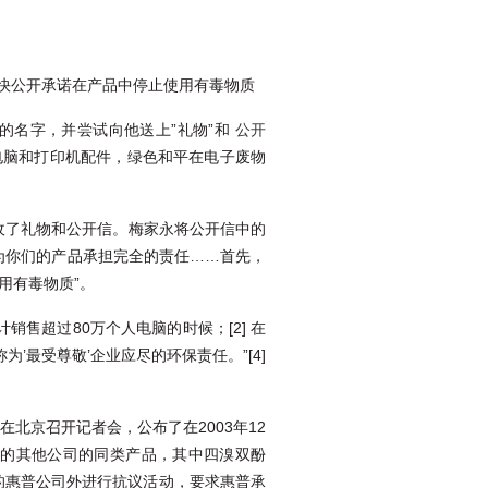
快公开承诺在产品中停止使用有毒物质
名字，并尝试向他送上”礼物”和
公开
电脑和打印机配件，绿色和平在电子废物
收了礼物和公开信。梅家永将公开信中的
为你们的产品承担完全的责任……首先，
用有毒物质”。
售超过80万个人电脑的时候；[2] 在
’最受尊敬’企业应尽的环保责任。”[4]
北京召开记者会，公布了在2003年12
被检测的其他公司的同类产品，其中四溴双酚
地的惠普公司外进行抗议活动，要求惠普承