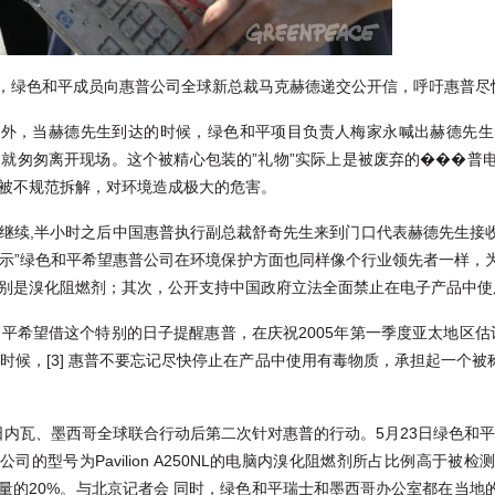
口，绿色和平成员向惠普公司全球新总裁马克赫德递交公开信，呼吁惠普尽
外，当赫德先生到达的时候，绿色和平项目负责人梅家永喊出赫德先生的
眼就匆匆离开现场。这个被精心包装的”礼物”实际上是被废弃的���普
物被不规范拆解，对环境造成极大的危害。
口继续,半小时之后中国惠普执行副总裁舒奇先生来到门口代表赫德先生接
表示”绿色和平希望惠普公司在环境保护方面也同样像个行业领先者一样，
特别是溴化阻燃剂；其次，公开支持中国政府立法全面禁止在电子产品中使
平希望借这个特别的日子提醒惠普，在庆祝2005年第一季度亚太地区估计销
的时候，[3] 惠普不要忘记尽快停止在产品中使用有毒物质，承担起一个被称为
日内瓦、墨西哥全球联合行动后第二次针对惠普的行动。5月23日绿色和平在
的型号为Pavilion A250NL的电脑内溴化阻燃剂所占比例高于
重量的20%。与北京记者会 同时，绿色和平瑞士和墨西哥办公室都在当