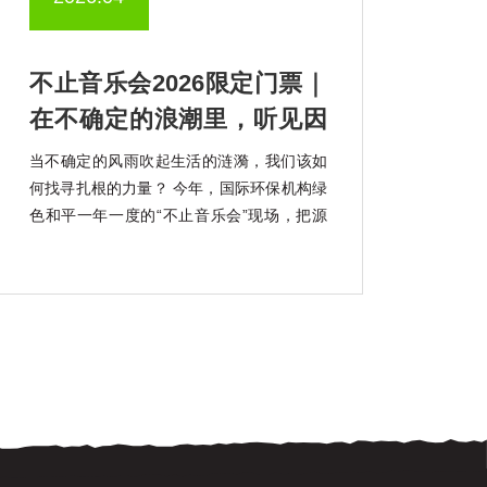
不止音乐会2026限定门票｜
在不确定的浪潮里，听见因
勇气而起的韧性回响
当不确定的风雨吹起生活的涟漪，我们该如
何找寻扎根的力量？ 今年，国际环保机构绿
色和平一年一度的“不止音乐会”现场，把源
自海南大山深处的“韧性种子”带回了城市。
我们想邀请你共同聆听它肆意生长的声音。
“不止”，取自Bridge的谐音。绿色和平以船
起航，舰桥（Bridge）作为船的核心，亦有
连接之意。我 […]