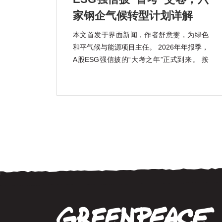
家钢企气候转型计划详解
本文首发于界面新闻，作者舒意雯，为绿色
和平气候与能源项目主任。 2026年年报季，
A股ESG强信披的“大考之年”正式到来。 按
照《上市公司可持续发展报告指引》的强制
披露要求，宝钢股份(600019.SH)、包钢股
份(600010.SH)、鞍钢股份(000898.SZ)、马
钢股份(600808.SH) […]