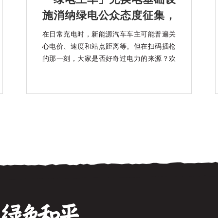
施消纳绿电公众态度征集，
知乎上线中
在日常充电时，新能源汽车车主可能普遍关
心电价、速度和站点距离等。但在扫码插枪
的那一刻，大家是否好奇过电力的来源？欢
迎大家参加「绿电上车」充换电基础设施消
纳绿电公众态度征集活动。