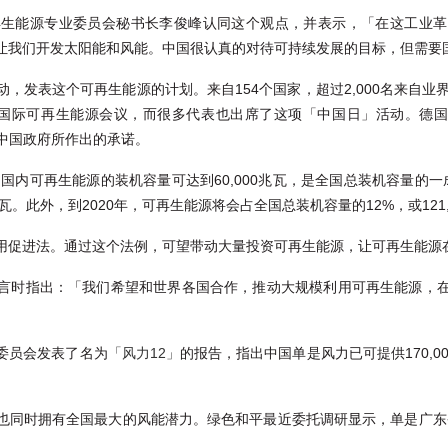
再生能源专业委员会秘书长李俊峰认同这个观点，并表示，「在这工业革
让我们开发太阳能和风能。中国很认真的对待可持续发展的目标，但需要
，发表这个可再生能源的计划。来自154个国家，超过2,000名来自业
可再生能源会议，而很多代表也出席了这项「中国日」活动。德国环境部长J
赞扬中国政府所作出的承诺。
国内可再生能源的装机容量可达到60,000兆瓦，是全国总装机容量的一
兆瓦。此外，到2020年，可再生能源将会占全国总装机容量的12%，或121,
用促进法。通过这个法例，可望带动大量投资可再生能源，让可再生能源
言时指出：「我们希望和世界各国合作，推动大规模利用可再生能源，
委员会发表了名为
「风力12」
的报告，指出中国单是风力已可提供170,00
同时拥有全国最大的风能潜力。绿色和平最近委托调研显示，单是广东省，在