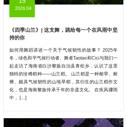
15
2026.04
《四季山兰》| 这支舞，跳给每一个在风雨中坚
持的你
如何用舞蹈讲述一个关于气候韧性的故事？ 2025年
冬，绿色和平气候行动者、舞者Taotao和Cici与我们一
起走访了海南省白沙黎族自治县青松乡，认识了这里
独特的珍稀稻种——山兰稻。 山兰稻是一种耐旱、耐
瘠、颇具气候韧性的山地旱稻，其衍生的山兰稻作文
化，也是海南黎族传承千年的非遗文化。 在疾风骤雨
中， […]