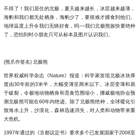
不得了！我们居住的北极，夏天越来越长，冰层越来越薄，
海豹和我们都无处栖身，海豹少了，要很难才捕食到他们。
地球温度上升令我们无啖好食，呜~~我们北极熊族快要绝种
了，恐怕到时小朋友只可从标本及图片认识我们。
(熊爪作签名) 北极熊
世界权威科学杂志《Nature》报道：科学家发现北极冰块厚
度由30年前的3米半，大幅变薄至两米以下。冰层变薄和易
于破裂，令极地动物栖身和觅食范围缩小，挪威极地协会预
测北极熊可能在60年内绝迹。除了北极熊绝种，全球暖化引
致海水上升，沙漠化，森林迅速消失，对人类和动物带来重
大危机。
1997年通过的《京都议定书》要求多个已发展国家于2008至