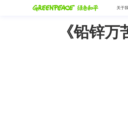
关于
《铅锌万