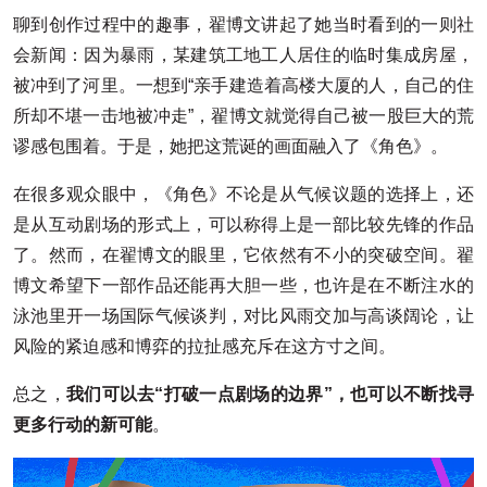
聊到创作过程中的趣事，翟博文讲起了她当时看到的一则社
会新闻：因为暴雨，某建筑工地工人居住的临时集成房屋，
被冲到了河里。一想到“亲手建造着高楼大厦的人，自己的住
所却不堪一击地被冲走”，翟博文就觉得自己被一股巨大的荒
谬感包围着。于是，她把这荒诞的画面融入了《角色》。
在很多观众眼中，《角色》不论是从气候议题的选择上，还
是从互动剧场的形式上，可以称得上是一部比较先锋的作品
了。然而，在翟博文的眼里，它依然有不小的突破空间。翟
博文希望下一部作品还能再大胆一些，也许是在不断注水的
泳池里开一场国际气候谈判，对比风雨交加与高谈阔论，让
风险的紧迫感和博弈的拉扯感充斥在这方寸之间。
总之，
我们可以去“打破一点剧场的边界”，也可以不断找寻
更多行动的新可能
。