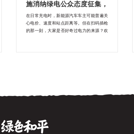
施消纳绿电公众态度征集，
知乎上线中
在日常充电时，新能源汽车车主可能普遍关
心电价、速度和站点距离等。但在扫码插枪
的那一刻，大家是否好奇过电力的来源？欢
迎大家参加「绿电上车」充换电基础设施消
纳绿电公众态度征集活动。