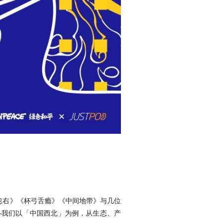
忽左忽右》《杯弓舌瘾》《中间地带》与几位
—我们以「中国西北」为例，从生态、产