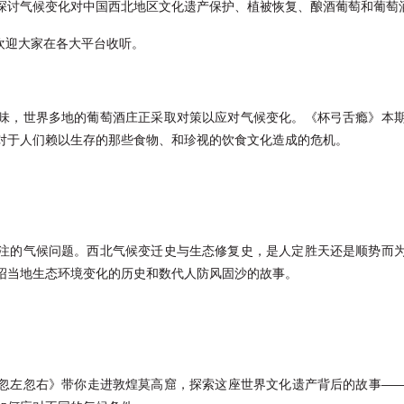
探讨气候变化对中国西北地区文化遗产保护、植被恢复、酿酒葡萄和葡萄
。欢迎大家在各大平台收听。
味，世界多地的葡萄酒庄正采取对策以应对气候变化。《杯弓舌瘾》本
对于人们赖以生存的那些食物、和珍视的饮食文化造成的危机。
注的气候问题。西北气候变迁史与生态修复史，是人定胜天还是顺势而
绍当地生态环境变化的历史和数代人防风固沙的故事。
忽左忽右》带你走进敦煌莫高窟，探索这座世界文化遗产背后的故事—