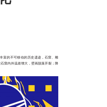
丰富的不可移动的历史遗迹，石窟、雕
致石窟内外温差增大，壁画脱落开裂；降