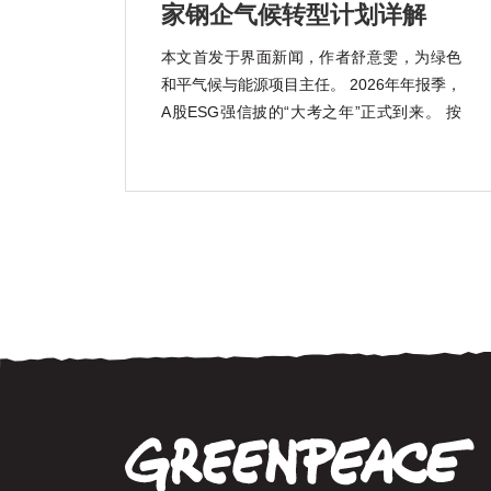
家钢企气候转型计划详解
本文首发于界面新闻，作者舒意雯，为绿色
和平气候与能源项目主任。 2026年年报季，
A股ESG强信披的“大考之年”正式到来。 按
照《上市公司可持续发展报告指引》的强制
披露要求，宝钢股份(600019.SH)、包钢股
份(600010.SH)、鞍钢股份(000898.SZ)、马
钢股份(600808.SH) […]