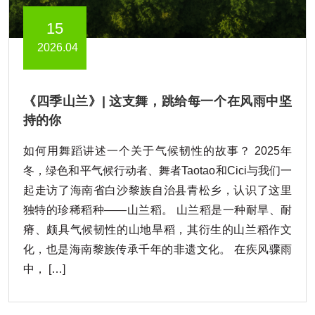
15
2026.04
《四季山兰》| 这支舞，跳给每一个在风雨中坚
持的你
如何用舞蹈讲述一个关于气候韧性的故事？ 2025年
冬，绿色和平气候行动者、舞者Taotao和Cici与我们一
起走访了海南省白沙黎族自治县青松乡，认识了这里
独特的珍稀稻种——山兰稻。 山兰稻是一种耐旱、耐
瘠、颇具气候韧性的山地旱稻，其衍生的山兰稻作文
化，也是海南黎族传承千年的非遗文化。 在疾风骤雨
中， […]