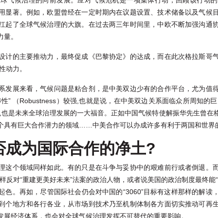
全球气候治理的向前发展。应对气候危机是一项集体行动，回顾该行动的
用显著。例如，欧盟曾经在一定时期内在议题设置、技术储备以及气候
扛起了全球气候治理的大旗。在过去两三年时间里，中欧不断加强沟通
力量。
设计的主要推动力，最终促成《巴黎协定》的达成，而在此次格拉斯哥
键性动力。
系发展来看，气候问题是粘合剂，是中美双边少有的合作平台，尤为值
棒性” （Robustness）较强,也就是说，在中美双边关系面临众所周知
展,也是未来全球治理发展的一大福音。正如中国气候特使解振华先生曾在
个具有巨大合作潜力的领域……中美合作可以办成许多有利于两国和世界
否成为国际合作的净土?
理这个领域同样如此。有的只是在斗争与妥协中的艰难前行或者倒退。
样反对“重建更美好未来”法案的政治人物，或者说美国的政治制度最终能
起色。再如，尽管国际社会仍会对中国的“3060”目标有这样那样的解读
到个地方和各行各业，从市场到技术乃至机制体制各方面切实推动可再
发展经济体系，也会对全球气候治理发挥不可替代的重要影响。