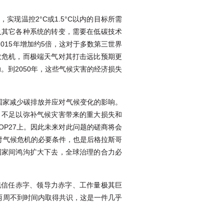
现温控2°C或1.5°C以内的目标所需
及其它各种系统的转变，需要在低碳技术
2015年增加约5倍，这对于多数第三世界
政危机，而极端天气对其打击远比预期更
。到2050年，这些气候灾害的经济损失
中国家减少碳排放并应对气候变化的影响。
，不足以弥补气候灾害带来的重大损失和
OP27上。因此未来对此问题的磋商将会
对气候危机的必要条件，也是后格拉斯哥
国家间鸿沟扩大下去，全球治理的合力必
现信任赤字、领导力赤字、工作量极其巨
两周不到时间内取得共识，这是一件几乎