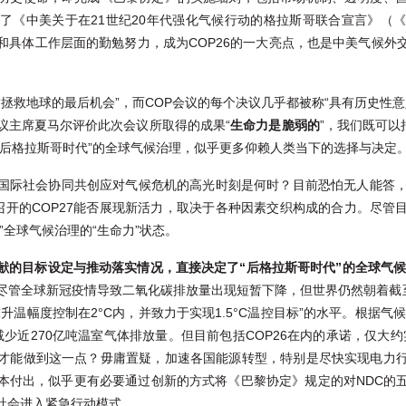
了《中美关于在21世纪20年代强化气候行动的格拉斯哥联合宣言》（
和具体工作层面的勤勉努力，成为COP26的一大亮点，也是中美气候外
“拯救地球的最后机会”，而COP会议的每个决议几乎都被称“具有历史性意
议主席夏马尔评价此次会议所取得的成果“
生命力是脆弱的
”，我们既可以
以及“后格拉斯哥时代”的全球气候治理，似乎更多仰赖人类当下的选择与决定
国际社会协同共创应对气候危机的高光时刻是何时？目前恐怕无人能答，全
及召开的COP27能否展现新活力，取决于各种因素交织构成的合力。尽
”全球气候治理的“生命力”状态。
献的目标设定与推动落实情况，直接决定了“后格拉斯哥时代”的全球气
尽管全球新冠疫情导致二氧化碳排放量出现短暂下降，但世界仍然朝着截至
温幅度控制在2°C内，并致力于实现1.5°C温控目标”的水平。根据气
减少近270亿吨温室气体排放量。但目前包括COP26在内的承诺，仅大
才能做到这一点？毋庸置疑，加速各国能源转型，特别是尽快实现电力
本付出，似乎更有必要通过创新的方式将《巴黎协定》规定的对NDC的
社会进入紧急行动模式。