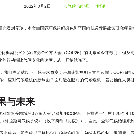
2022年3月2日
#气候与能源
#时评
研究员刘元玲，本文由国际环保组织绿色和平国内低碳发展政策研究项目
气候变化框架公约》第26次缔约方大会（COP26）的闭幕至今才数月，但
化的行动相比气候变化的速度，从一开始就晚了。
前，我们需要就以下问题寻求答案：带着未能尽如人意的遗憾，COP26
作中应对气候危机的新局面？面对近在眼前的气候危机，若要确保人类
成果与未来
府组织等领域的3万多人登记参加的COP26，在推迟一年后于2021年
，达成《格拉斯哥气候协议》（以下简称《协议》）。自此，全球气候治理来到
历史使命，即完成《巴黎协定》的实施细则，包括市场机制、透明度、