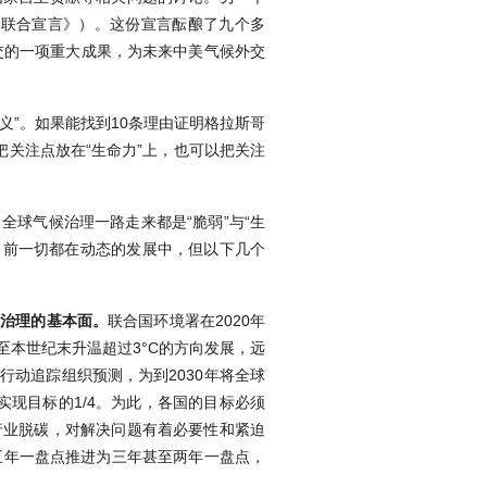
《联合宣言》）。这份宣言酝酿了九个多
交的一项重大成果，为未来中美气候外交
义”。如果能找到10条理由证明格拉斯哥
把关注点放在“生命力”上，也可以把关注
。
球气候治理一路走来都是“脆弱”与“生
管目前一切都在动态的发展中，但以下几个
候治理的基本面。
联合国环境署在2020年
本世纪末升温超过3°C的方向发展，远
候行动追踪组织预测，为到2030年将全球
约实现目标的1/4。为此，各国的目标必须
行业脱碳，对解决问题有着必要性和紧迫
五年一盘点推进为三年甚至两年一盘点，