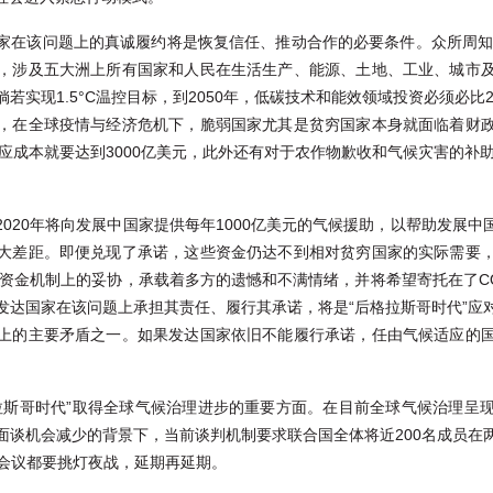
在该问题上的真诚履约将是恢复信任、推动合作的必要条件。众所周知，实
，涉及五大洲上所有国家和人民在生活生产、能源、土地、工业、城市
实现1.5°C温控目标，到2050年，低碳技术和能效领域投资必须必比
，在全球疫情与经济危机下，脆弱国家尤其是贫穷国家本身就面临着财
适应成本就要达到3000亿美元，此外还有对于农作物歉收和气候灾害的补助
020年将向发展中国家提供每年1000亿美元的气候援助，以帮助发展
大差距。即便兑现了承诺，这些资金仍达不到相对贫穷国家的实际需要
在资金机制上的妥协，承载着多方的遗憾和不满情绪，并将希望寄托在了C
发达国家在该问题上承担其责任、履行其承诺，将是“后格拉斯哥时代”应
上的主要矛盾之一。如果发达国家依旧不能履行承诺，任由气候适应的
拉斯哥时代”取得全球气候治理进步的重要方面。在目前全球气候治理呈
面谈机会减少的背景下，当前谈判机制要求联合国全体将近200名成员在
P会议都要挑灯夜战，延期再延期。