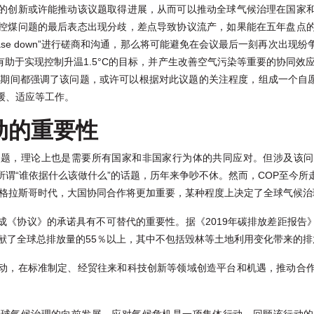
的创新或许能推动该议题取得进展，从而可以推动全球气候治理在国家
控煤问题的最后表态出现分歧，差点导致协议流产，如果能在五年盘点
是“Phase down”进行磋商和沟通，那么将可能避免在会议最后一刻再次
助于实现控制升温1.5°C的目标，并产生改善空气污染等重要的协同效应
会期间都强调了该问题，或许可以根据对此议题的关注程度，组成一个自愿
缓、适应等工作。
动的重要性
问题，理论上也是需要所有国家和非国家行为体的共同应对。但涉及该问
所谓“谁依据什么该做什么”的话题，历年来争吵不休。然而，COP至今所
后格拉斯哥时代，大国协同合作将更加重要，某种程度上决定了全球气候治
成《协议》的承诺具有不可替代的重要性。据《2019年碳排放差距报告
献了全球总排放量的55％以上，其中不包括毁林等土地利用变化带来的排
动，在标准制定、经贸往来和科技创新等领域创造平台和机遇，推动合