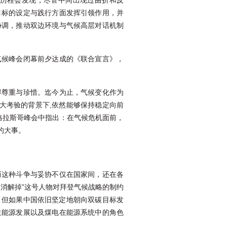
历程会发现，尽管中间出现过曲折和反
目标的设定与践行方面发挥引领作用，并
协调，推动双边环境与气候高层对话机制
气候峰会闭幕前夕达成的《联合宣言》，
得尊重与珍惜。迄今为止，气候变化作为
的巨大考验的背景下,依然能够保持稳定向前
格拉斯哥峰会中指出：在气候危机面前，
的大事。
而这种斗争与妥协不仅在国家间，还在各
“消解掉”这号人物对拜登气候战略的制约
，但如果中国依旧坚定地朝向双碳目标发
生能源发展以及煤电在能源系统中的角色