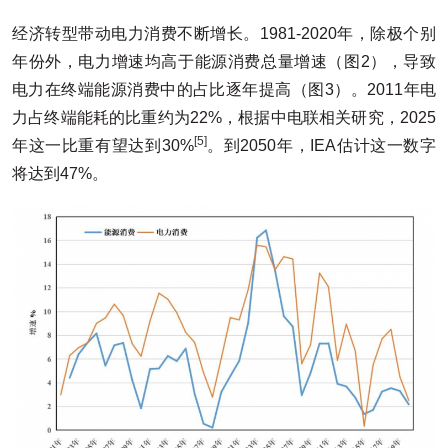
经济转型带动电力消费不断增长。1981-2020年，除极个别
年份外，电力增速均高于能源消费总量增速（图2），导致
电力在终端能源消费中的占比逐年提高（图3）。2011年电
力占终端能耗的比重约为22%，根据中电联相关研究，2025
[5]
年这一比重有望达到30%
。到2050年，IEA估计这一数字
将达到47%。