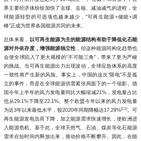
界主要经济体纷纷加快了去煤、去核、减油减气的进程，全
球能源转型的可选项也越来越少，“可再生能源+储能+调
峰”正成为世界各国能源共同的未来。
总体来看，
以可再生能源为主的能源结构有助于降低化石能
源对外依存度，增强能源独立性
，但这种能源同构化趋势也
会使全球陷入了更大规模的“不可能三角”，带来了更为严峻
的挑战。当可再生能源出力出现波动，全球应急体系的高度
一致性将产生新的风险。事实上，中国的这次“限电”不是孤
立的事件，而是在全球能源供需紧张局面下的一个缩影。德
国今年上半年的风力发电量同比大幅缩减21%，发电量占比
也从29.1%下降至22.1%。整个欧盟今年以来的风力发电量
[11]
为近3年以来最低水平，较2020年同期降幅达17.29%
。可
再生能源发电负荷下降，加之能源需求快速增长，使欧洲进
入能源危机。基于此，全球天然气、石油、煤炭等化石能源
需求在短时间内释放出来，推动价格不断攀升。因此，在能