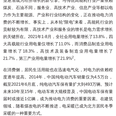
业逐渐成为经济增长的新引擎。与传统高能耗行业严重依赖
煤炭、石油不同，服务业、高技术产业、信息产业等都以电
力作为主要能源。产业和行业结构的变化，正在推动电力消
费的不断增长。事实上，从本轮“限电”来看，高能耗行业的
贡献较为有限，高技术产业和服务业的增长是电力需求增长
的关键所在。2021年1-8月，全社会用电量增长了13.8%，四
大高载能行业用电量仅增长了11.0%，而消费品制造业用电
量增长了18.3%，高技术及装备制造业用电量增长了
2
21.7%，第三产业用电量增长了21.9%
。
在消费侧，居民生活用能也在迅速电气化，对电力的依赖程
度逐年提高。2014年，中国纯电动汽车销量仅为4.5万台，
截至2021年6月底，纯电动汽车保有量扩大到493万辆。预计
未来10年至15年，电动车将大规模普及，中国电动车保有量
届时或接近1亿辆，成为推动电力消费的重要因素。在建筑
领域，随着煤改电的不断推进，电采暖已成为北方居民冬季
采暖的一种重要方式。