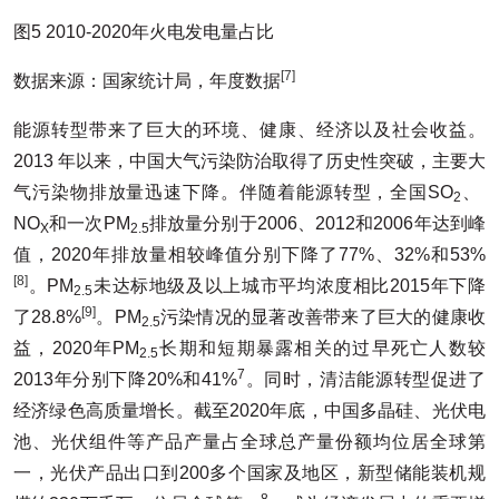
图5 2010-2020年火电发电量占比
[7]
数据来源：国家统计局，年度数据
能源转型带来了巨大的环境、健康、经济以及社会收益。
2013 年以来，中国大气污染防治取得了历史性突破，主要大
气污染物排放量迅速下降。伴随着能源转型，全国SO
、
2
NO
和一次PM
排放量分别于2006、2012和2006年达到峰
X
2.5
值，2020年排放量相较峰值分别下降了77%、32%和53%
[8]
。PM
未达标地级及以上城市平均浓度相比2015年下降
2.5
[9]
了28.8%
。PM
污染情况的显著改善带来了巨大的健康收
2.5
益，2020年PM
长期和短期暴露相关的过早死亡人数较
2.5
7
2013年分别下降20%和41%
。同时，清洁能源转型促进了
经济绿色高质量增长。截至2020年底，中国多晶硅、光伏电
池、光伏组件等产品产量占全球总产量份额均位居全球第
一，光伏产品出口到200多个国家及地区，新型储能装机规
8