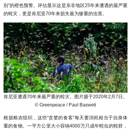
别”的橙色预警。评估显示这是东非地区25年来遭遇的最严重
的蝗灾，更是肯尼亚70年来损失最为惨重的虫害。
肯尼亚遭遇70年来最严重的蝗灾。图片摄于2020年2月7日。
© Greenpeace / Paul Basweti
根据粮农组织，这些“贪婪的食客”每天要消耗相当于自身体
重的食物。一平方公里大小容纳4000万只成年蝗虫的蝗群，