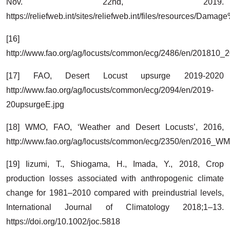
Nov. 22nd, 2019.
https://reliefweb.int/sites/reliefweb.int/files/resourc
[16]
http://www.fao.org/ag/locusts/common/ecg/2486/en/201810_
[17] FAO, Desert Locust upsurge 2019-2020
http://www.fao.org/ag/locusts/common/ecg/2094/en/2019-
20upsurgeE.jpg
[18] WMO, FAO, ‘Weather and Desert Locusts’, 2016,
http://www.fao.org/ag/locusts/common/ecg/2350/en/2016_
[19] Iizumi, T., Shiogama, H., Imada, Y., 2018, Crop
production losses associated with anthropogenic climate
change for 1981–2010 compared with preindustrial levels,
International Journal of Climatology 2018;1–13.
https://doi.org/10.1002/joc.5818