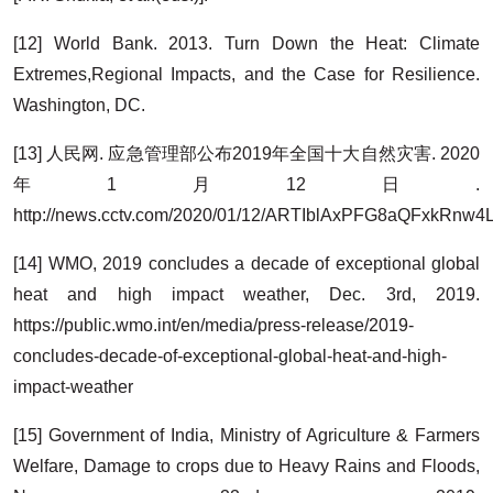
[12] World Bank. 2013. Turn Down the Heat: Climate
Extremes,Regional Impacts, and the Case for Resilience.
Washington, DC.
[13] 人民网. 应急管理部公布2019年全国十大自然灾害. 2020
年1月12日.
http://news.cctv.com/2020/01/12/ARTIblAxPFG8aQFxkRnw4
[14] WMO, 2019 concludes a decade of exceptional global
heat and high impact weather, Dec. 3rd, 2019.
https://public.wmo.int/en/media/press-release/2019-
concludes-decade-of-exceptional-global-heat-and-high-
impact-weather
[15] Government of India, Ministry of Agriculture & Farmers
Welfare, Damage to crops due to Heavy Rains and Floods,