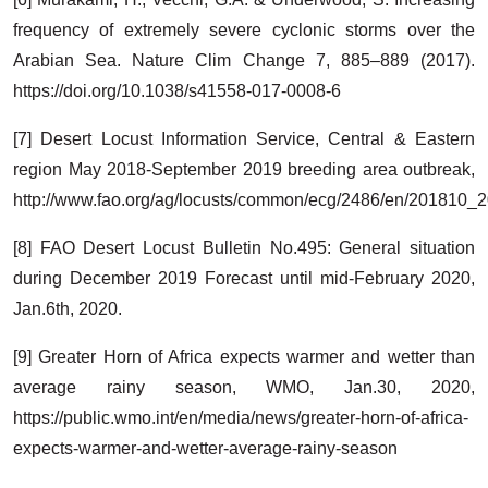
frequency of extremely severe cyclonic storms over the
Arabian Sea. Nature Clim Change 7, 885–889 (2017).
https://doi.org/10.1038/s41558-017-0008-6
[7] Desert Locust Information Service, Central & Eastern
region May 2018-September 2019 breeding area outbreak,
http://www.fao.org/ag/locusts/common/ecg/2486/en/201810_
[8] FAO Desert Locust Bulletin No.495: General situation
during December 2019 Forecast until mid-February 2020,
Jan.6th, 2020.
[9] Greater Horn of Africa expects warmer and wetter than
average rainy season, WMO, Jan.30, 2020,
https://public.wmo.int/en/media/news/greater-horn-of-africa-
expects-warmer-and-wetter-average-rainy-season