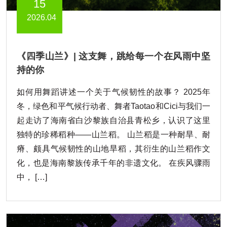
15
2026.04
《四季山兰》| 这支舞，跳给每一个在风雨中坚
持的你
如何用舞蹈讲述一个关于气候韧性的故事？ 2025年
冬，绿色和平气候行动者、舞者Taotao和Cici与我们一
起走访了海南省白沙黎族自治县青松乡，认识了这里
独特的珍稀稻种——山兰稻。 山兰稻是一种耐旱、耐
瘠、颇具气候韧性的山地旱稻，其衍生的山兰稻作文
化，也是海南黎族传承千年的非遗文化。 在疾风骤雨
中， […]