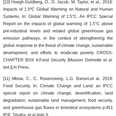
[10] Hoegh-Guldberg, O., D. Jacob, M. Taylor, et al., 2018:
Impacts of 1.5ºC Global Warming on Natural and Human
Systems. In: Global Warming of 1.5°C. An IPCC Special
Report on the impacts of global warming of 1.5°C above
pre-industrial levels and related global greenhouse gas
emission pathways, in the context of strengthening the
global response to the threat of climate change, sustainable
development, and efforts to eradicate poverty CROSS-
CHAPTER BOX 6:Food Security [Masson Delmotte et al.
(ed.)] In Press.
[11] Mbow, C., C. Rosenzweig, L.G. Barioni,et al. 2019:
Food Security. In: Climate Change and Land: an IPCC
special report on climate change, desertification, land
degradation, sustainable land management, food security,
and greenhouse gas fluxes in terrestrial ecosystems p.451
[P.R. Shukla, et al.(eds.)].