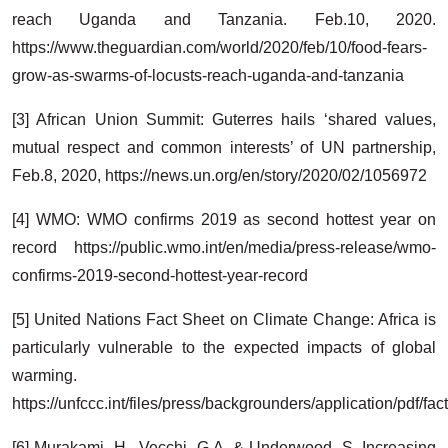
reach Uganda and Tanzania. Feb.10, 2020.
https://www.theguardian.com/world/2020/feb/10/food-fears-
grow-as-swarms-of-locusts-reach-uganda-and-tanzania
[3] African Union Summit: Guterres hails ‘shared values,
mutual respect and common interests’ of UN partnership,
Feb.8, 2020, https://news.un.org/en/story/2020/02/1056972
[4] WMO: WMO confirms 2019 as second hottest year on
record https://public.wmo.int/en/media/press-release/wmo-
confirms-2019-second-hottest-year-record
[5] United Nations Fact Sheet on Climate Change: Africa is
particularly vulnerable to the expected impacts of global
warming.
https://unfccc.int/files/press/backgrounders/application/pdf/fac
[6] Murakami, H., Vecchi, G.A. & Underwood, S. Increasing