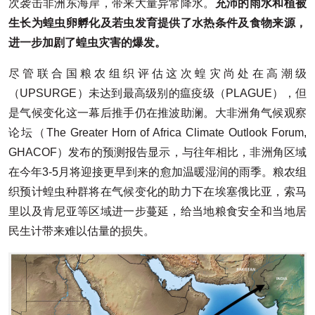
次袭击非洲东海岸，带来大量异常降水。
充沛的雨水和植被
生长为蝗虫卵孵化及若虫发育提供了水热条件及食物来源，
进一步加剧了蝗虫灾害的爆发。
尽管联合国粮农组织评估这次蝗灾尚处在高潮级
（UPSURGE）未达到最高级别的瘟疫级（PLAGUE），但
是气候变化这一幕后推手仍在推波助澜。大非洲角气候观察
论坛（The Greater Horn of Africa Climate Outlook Forum,
GHACOF）发布的预测报告显示，与往年相比，非洲角区域
在今年3-5月将迎接更早到来的愈加温暖湿润的雨季。粮农组
织预计蝗虫种群将在气候变化的助力下在埃塞俄比亚，索马
里以及肯尼亚等区域进一步蔓延，给当地粮食安全和当地居
民生计带来难以估量的损失。