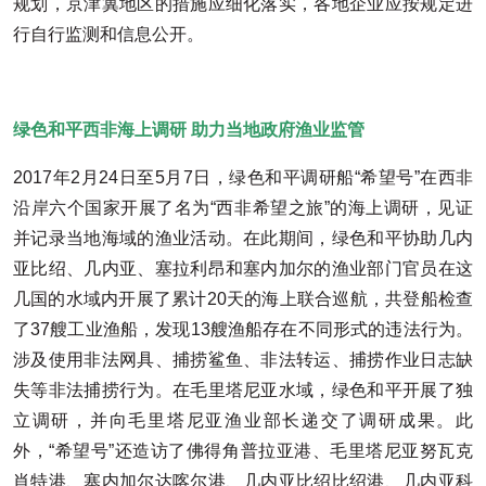
规划，京津冀地区的措施应细化落实，各地企业应按规定进
行自行监测和信息公开。
绿色和平西非海上调研 助力当地政府渔业监管
2017年2月24日至5月7日，绿色和平调研船“希望号”在西非
沿岸六个国家开展了名为“西非希望之旅”的海上调研，见证
并记录当地海域的渔业活动。在此期间，绿色和平协助几内
亚比绍、几内亚、塞拉利昂和塞内加尔的渔业部门官员在这
几国的水域内开展了累计20天的海上联合巡航，共登船检查
了37艘工业渔船，发现13艘渔船存在不同形式的违法行为。
涉及使用非法网具、捕捞鲨鱼、非法转运、捕捞作业日志缺
失等非法捕捞行为。在毛里塔尼亚水域，绿色和平开展了独
立调研，并向毛里塔尼亚渔业部长递交了调研成果。此
外，“希望号”还造访了佛得角普拉亚港、毛里塔尼亚努瓦克
肖特港、塞内加尔达喀尔港、几内亚比绍比绍港、几内亚科