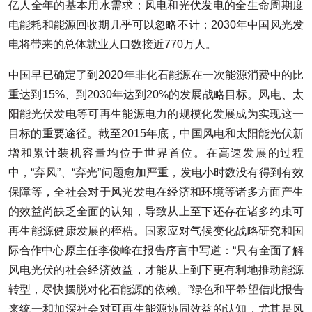
亿人全年的基本用水需求；风电和光伏发电的全生命周期度
电能耗和能源回收期几乎可以忽略不计；2030年中国风光发
电将带来的总体就业人口数接近770万人。
中国早已确定了到2020年非化石能源在一次能源消费中的比
重达到15%、到2030年达到20%的发展战略目标。风电、太
阳能光伏发电等可再生能源电力的规模化发展成为实现这一
目标的重要途径。截至2015年底，中国风电和太阳能光伏新
增和累计装机容量均位于世界首位。在高速发展的过程
中，“弃风”、“弃光”问题愈加严重，发电小时数没有得到有效
保障等，全社会对于风光发电在经济和环境等诸多方面产生
的效益尚缺乏全面的认知，导致从上至下还存在诸多约束可
再生能源健康发展的桎梏。国家应对气候变化战略研究和国
际合作中心原主任李俊峰在报告序言中写道：“只有全面了解
风电光伏的社会经济效益，才能从上到下更有利地推动能源
转型，尽快摆脱对化石能源的依赖。”绿色和平希望借此报告
来统一和加深社会对可再生能源协同效益的认知，尤其是风