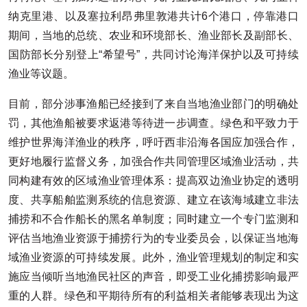
纳克里港、以及塞拉利昂弗里敦港共计6个港口，停靠港口
期间，当地的总统、农业和环境部长、渔业部长及副部长、
国防部长分别登上“希望号”，共同讨论海洋保护以及可持续
渔业等议题。
目前，部分涉事渔船已经接到了来自当地渔业部门的明确处
罚，其他渔船被要求返港等待进一步调查。绿色和平致力于
维护世界海洋渔业的秩序，呼吁西非沿海各国应加强合作，
更好地履行监督义务，加强合作共同管理区域渔业活动，共
同构建有效的区域渔业管理体系：提高双边渔业协定的透明
度、共享船舶监测系统的信息资源、建立在该海域建立非法
捕捞和不合作船长的黑名单制度；同时建立一个专门监测和
评估当地渔业资源于捕捞行为的专业委员会，以保证当地海
域渔业资源的可持续发展。此外，渔业管理规划的制定和实
施应当倾听当地渔民社区的声音，即受工业化捕捞影响最严
重的人群。绿色和平期待所有的利益相关者能够表现出为这