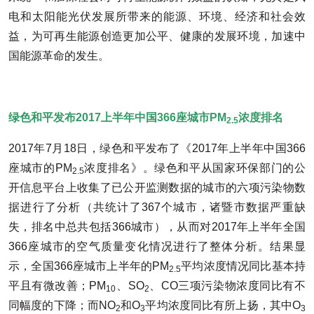
电和太阳能光伏发展所带来的能源、环境、经济和社会效
益，为可再生能源创造更加公平、健康的发展环境，加速中
国能源革命的发生。
绿色和平发布2017上半年中国366座城市PM
浓度排名
2.5
2017年7月18日，绿色和平发布了《2017年上半年中国366
座城市的PM
浓度排名》。绿色和平从国家环保部门的公
2.5
开信息平台上收集了已公开监测数据的城市的六项污染物数
据进行了分析（共统计了367个城市，诸暨市数据严重缺
失，排名中总共包括366城市），从而对2017年上半年全国
366座城市的空气质量变化情况进行了整体分析。结果显
示，全国366座城市上半年的PM
平均浓度情况同比基本持
2.5
平且有微改善；PM
、SO
、CO三项污染物浓度同比有不
10
2
同幅度的下降；而NO
和O
平均浓度同比有所上扬，其中O
2
3
3