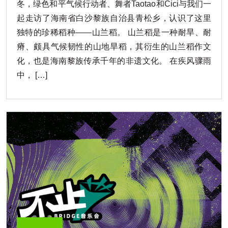
冬，绿色和平气候行动者、舞者Taotao和Cici与我们一
起走访了海南省白沙黎族自治县青松乡，认识了这里
独特的珍稀稻种——山兰稻。 山兰稻是一种耐旱、耐
瘠、颇具气候韧性的山地旱稻，其衍生的山兰稻作文
化，也是海南黎族传承千年的非遗文化。 在疾风骤雨
中， […]