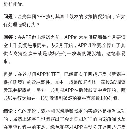
析和评价。
问题：
金光集团APP
执行其禁止毁林的政策情况如何，它如
何处理违规行为？
回答：
在APP做出承诺之前，APP的木材供应商每个月要清
空上千公顷热带雨林。从2月开始，APP几乎完全停止了其
供应商清空森林或是破坏任何一块新的泥炭地。这绝非易
事。
但是，在这期间APP和TFT，已经证实了两起违反《新森林
保护政策》的毁林事件。其中一起是印尼当地一家NGO调查
发现并揭露的，另外一起则是APP在后续核查中发现的。两
起毁林行为加在一起导致遭到破坏的森林面积近140公顷。
结论：
总的来说，森林和泥炭地禁伐令的实施还是相当成功
的，虽然上述事件也暴露出了
金光集团APP
的内部疏漏以及
在审查过程中的不足。绿色和平对APP主动公开这两起违反