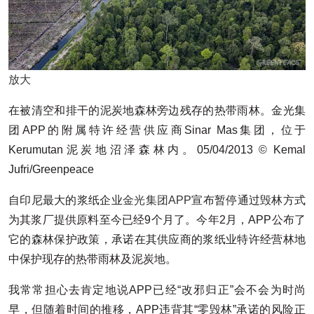
放大
在被清空和排干的泥炭地森林旁边残存的热带雨林。金光集
团APP的附属特许经营供应商Sinar Mas集团，位于
Kerumutan泥炭地沼泽森林内。05/04/2013 © Kemal
Jufri/Greenpeace
自印尼最大的浆纸企业
金光集团APP
宣布暂停通过毁林方式
为其浆厂提供原料至今已经9个月了。今年2月，APP公布了
它的森林保护政策，承诺在其供应商的浆纸业特许经营林地
中保护现存的热带雨林及泥炭地。
我常常担心去肯定地说APP已经“改邪归正”会不会为时尚
早，但随着时间的推移，APP违背其“零毁林”承诺的风险正