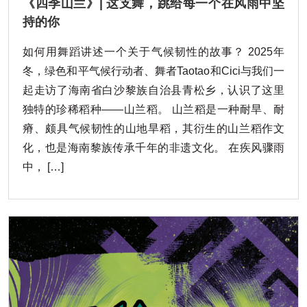
《四季山兰》| 这支舞，跳给每一个在风雨中坚
持的你
如何用舞蹈讲述一个关于气候韧性的故事？ 2025年
冬，绿色和平气候行动者、舞者Taotao和Cici与我们一
起走访了海南省白沙黎族自治县青松乡，认识了这里
独特的珍稀稻种——山兰稻。 山兰稻是一种耐旱、耐
瘠、颇具气候韧性的山地旱稻，其衍生的山兰稻作文
化，也是海南黎族传承千年的非遗文化。 在疾风骤雨
中， […]