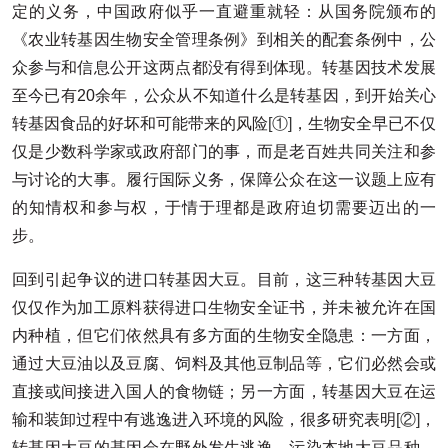
定的义务，中国政府似乎一直避重就轻：从国务院颁布的
《农业转基因生物安全管理条例》到相关的配套条例中，公
众参与和信息公开这两点都没有得到体现。转基因技术发展
至今已有20余年，公众从不知道什么是转基因，到开始关心
转基因食品的好坏和可能带来的风险
[①]
，生物安全早已不仅
仅是少数科学家或政府部门的事，而是老百姓共同关注和参
与讨论的大事。履行国际义务，保障公众在这一议题上应有
的知情权和参与权，于情于理都是政府迫切需要迈出的一
步。
回到引起争议的进口转基因大豆。目前，这三种转基因大豆
仅仅作为加工原料获得进口生物安全证书，并未被允许在国
内种植，但它们依然具有多方面的生物安全隐患：一方面，
通过大豆油以及豆腐、饲料及其他豆制品等，它们必然会或
直接或间接进入国人的食物链；另一方面，转基因大豆在运
输和装卸过程中有逃逸进入环境的风险，很多研究表明
[②]
，
转基因大豆的基因会在野外发生逃逸，污染本地大豆品种。