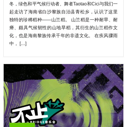
冬，绿色和平气候行动者、舞者Taotao和Cici与我们一
起走访了海南省白沙黎族自治县青松乡，认识了这里
独特的珍稀稻种——山兰稻。 山兰稻是一种耐旱、耐
瘠、颇具气候韧性的山地旱稻，其衍生的山兰稻作文
化，也是海南黎族传承千年的非遗文化。 在疾风骤雨
中， […]