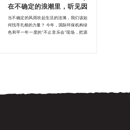
在不确定的浪潮里，听见因
勇气而起的韧性回响
当不确定的风雨吹起生活的涟漪，我们该如
何找寻扎根的力量？ 今年，国际环保机构绿
色和平一年一度的“不止音乐会”现场，把源
自海南大山深处的“韧性种子”带回了城市。
我们想邀请你共同聆听它肆意生长的声音。
“不止”，取自Bridge的谐音。绿色和平以船
起航，舰桥（Bridge）作为船的核心，亦有
连接之意。我 […]