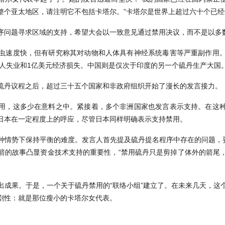
整个亚太地区，请注明它不包括卡塔尔。”卡塔尔是世界上超过六十个已
序问题寻求区域的支持，希望大会以一致意见通过禁用决议，而不是以多数
虫速度快，但有研究称其对动物和人体具有神经系统毒害等严重副作用
多人失业和1亿美元经济损失。中国则是仅次于印度的另一个硫丹生产大国
硫丹议程之后，超过三十五个国家和非政府组织开始了漫长的发言接力。
用，这多少在意料之中。紧接着，多个非洲国家也发言表示支持。在这
日本在一定程度上的呼应，尽管日本同样明确表示支持禁用。
种情势下保持平衡的难度。发言人首先提及硫丹提名程序中存在的问题，要
箭的故事凸显资金技术支持的重要性，“禁用硫丹只是剪掉了体外的箭尾
出成果。于是，一个关于硫丹禁用的“联络小组”建立了。在未来几天，这
剧性：就是那位瘦小的卡塔尔女代表。