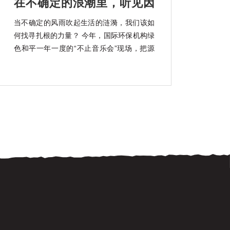
在不确定的浪潮里，听见因
勇气而起的韧性回响
当不确定的风雨吹起生活的涟漪，我们该如
何找寻扎根的力量？ 今年，国际环保机构绿
色和平一年一度的“不止音乐会”现场，把源
自海南大山深处的“韧性种子”带回了城市。
我们想邀请你共同聆听它肆意生长的声音。
“不止”，取自Bridge的谐音。绿色和平以船
起航，舰桥（Bridge）作为船的核心，亦有
连接之意。我 […]