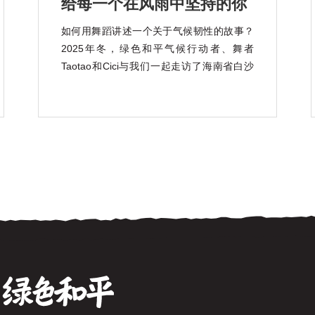
给每一个在风雨中坚持的你
如何用舞蹈讲述一个关于气候韧性的故事？
2025年冬，绿色和平气候行动者、舞者
Taotao和Cici与我们一起走访了海南省白沙
黎族自治县青松乡，认识了这里独特的珍稀
稻种——山兰稻。 山兰稻是一种耐旱、耐
瘠、颇具气候韧性的山地旱稻，其衍生的山
兰稻作文化，也是海南黎族传承千年的非遗
文化。 在疾风骤雨中， […]