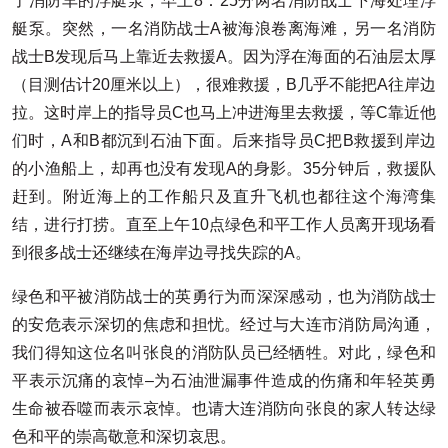
了消防车的浮艇泵，早上8：25分两名消防战士下海处理浮
艇泵。突然，一名消防战士A被海浪卷离海滩，另一名消防
战士B发现后马上靠近去救援A。因为浮在海面的石油层太厚
（目测估计20厘米以上），很难救援，B几乎不能把A往岸边
拉。这时岸上的指导员C也马上冲进海里去救援，等C靠近他
们时，A和B都沉到石油下面。后来指导员C把B救援到岸边
的小渔船上，却再也没有发现A的身影。35分钟后，救援队
赶到。附近海上的工作船只及直升飞机也都往这个海湾集
结，进行打捞。直至上午10点绿色和平工作人员离开现场看
到很多战士还继续在海岸边寻找失踪的A。
绿色和平被消防战士的英勇行为而深深感动，也为消防战士
的安危表示深切的焦虑和担忧。经过与大连市消防局沟通，
我们得知这位名叫张良的消防队员已经牺牲。对此，绿色和
平表示沉痛的哀悼–为石油泄漏事件造成的伤痛和年轻英勇
生命被吞噬而表示哀悼。也请大连消防向张良的家人转达绿
色和平的崇高敬意和深切哀思。