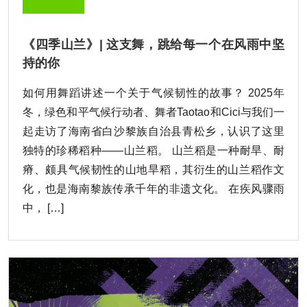
《四季山兰》| 这支舞，跳给每一个在风雨中坚
持的你
如何用舞蹈讲述一个关于气候韧性的故事？ 2025年
冬，绿色和平气候行动者、舞者Taotao和Cici与我们一
起走访了海南省白沙黎族自治县青松乡，认识了这里
独特的珍稀稻种——山兰稻。 山兰稻是一种耐旱、耐
瘠、颇具气候韧性的山地旱稻，其衍生的山兰稻作文
化，也是海南黎族传承千年的非遗文化。 在疾风骤雨
中， […]