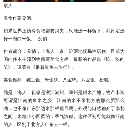
放大
美食作家殳俏。
如果世界上所有食物都要消失，只能选一样留下，我肯定选
择一碗白米饭。–殳俏
作者简介：殳俏，上海人，京、沪两地候鸟性居住。目前为
国内多本主流刊物撰写美食专栏，最新的作品是《吃，吃的
笑》，译著有《带着鲑鱼去旅行》。
美食推荐：豌豆饭、米饭饼、八宝鸭、八宝饭、松糕
我是上海人，祖籍是浙江湖州。湖州是稻米产地，物产丰富
可谓是江南的鱼米之乡。江南的米不像北方的那么肥那么
油，也不像广东那边米那样瘦且硬，外观与口感都介于南北
之间，米粒小小圆圆的，香气浓郁。这种区别可能就像江南
的人，区别于北方人广东人一样。