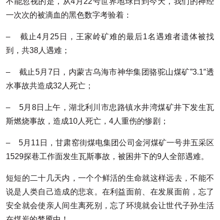
不能忽视的是，从4月22号世界地球日到今天，我们的神经
一次次的被滴血的黑色数字考验着：
– 截止4月25日，王家岭矿难的最后1名遇难者遗体被找
到，共38人遇难；
– 截止5月7日，内蒙古乌海市神华集团骆驼山煤矿”3.1″透
水事故共造成32人死亡；
– 5月8日上午，湖北利川市忠路镇水井湾煤矿井下发生瓦
斯燃烧事故，造成10人死亡，4人重伤的惨剧；
– 5月11日，甘肃窑街煤电集团公司金河煤矿一号井五采区
1529探巷工作面发生瓦斯事故，被困井下的9人全部遇难。
短短的二十几天内，一个个鲜活的生命就这样远去，不能不
说是人类自己造成的悲哀。在利益面前、在发展面前，忘了
安全就会使亲人间生离死别，忘了环境就会让世代子孙生活
在煤炭的梦魇中！