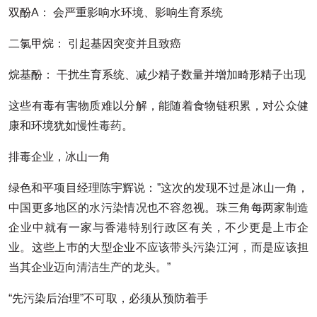
双酚A： 会严重影响水环境、影响生育系统
二氯甲烷： 引起基因突变并且致癌
烷基酚： 干扰生育系统、减少精子数量并增加畸形精子出现
这些有毒有害物质难以分解，能随着食物链积累，对公众健
康和环境犹如
慢性毒药
。
排毒企业，冰山一角
绿色和平项目经理陈宇辉说：”这次的发现不过是冰山一角，
中国更多地区的
水污染情况
也不容忽视。珠三角每两家制造
企业中就有一家与香港特别行政区有关，不少更是上巿企
业。这些上巿的大型企业不应该带头污染江河，而是应该担
当其企业迈向
清洁生产
的龙头。”
“先污染后治理”不可取，必须从预防着手