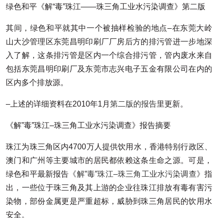
绿色和平《解“毒”珠江——珠三角工业水污染调查》第二版
其间，绿色和平就其中一个被抽样检验的地点–在东莞大岭
山大沙管理区东莞昌明印刷厂厂房后方的排污管进一步地深
入了解，这条排污管是区内一个综合排污管，管内废水来自
包括东莞昌明印刷厂及东莞市志兴电子五金有限公司在内的
区内多个排放源。
–上述的详细资料在2010年1月
第二版的报告
里更新。
《解”毒”珠江–珠三角工业水污染调查》报告摘要
珠江为珠三角区内4700万人提供饮用水，香港特别行政区、
澳门和广州等主要城市的居民都依赖这条生命之源。可是，
绿色和平最新报告
《解”毒”珠江–珠三角工业水污染调查》
指
出，一些位于珠三角及其上游的企业往珠江排放有毒有害污
染物，部份金属更是严重超标，威胁到珠三角居民的饮用水
安全。