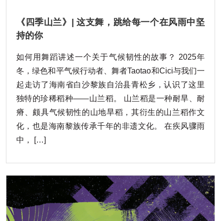
《四季山兰》| 这支舞，跳给每一个在风雨中坚
持的你
如何用舞蹈讲述一个关于气候韧性的故事？ 2025年
冬，绿色和平气候行动者、舞者Taotao和Cici与我们一
起走访了海南省白沙黎族自治县青松乡，认识了这里
独特的珍稀稻种——山兰稻。 山兰稻是一种耐旱、耐
瘠、颇具气候韧性的山地旱稻，其衍生的山兰稻作文
化，也是海南黎族传承千年的非遗文化。 在疾风骤雨
中， […]