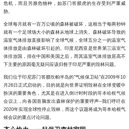
危机，而且另濒危物种，如苏门答腊虎的生存受到严重威
胁。
全球每月就有一百万公顷的森林被破坏，这相当于每两秒钟
就有一个足球场大小的森林从地球上消失。森林破坏导致的
温室气体排放直接影响了全球气候，全球五分之一的温室气
体排放是由森林破坏引起的。印度尼西亚是世界第三
温室气
体排放
国，排在中国和美国之后，而其温室气体排放居高不
下主要的原因毫无疑问应该归咎于印尼严重的毁林问题。
我们位于印尼苏门答腊坎帕半岛的”气候保卫站”在2009年10
月26日正式启动的，目的就是向世界证明毁林在全球变暖中
扮演的重要角色，尤其是在进入倒计时时段的
哥本哈根气候
会议
上，向各国首脑发出森林保护的重要呼声–我们呼吁在
2020年实现全球性停止毁林，而这个议题将成为哥本哈根气
候会议的重点讨论问题。