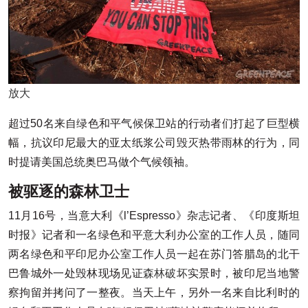
放大
超过50名来自绿色和平气候保卫站的行动者们打起了巨型横
幅，抗议印尼最大的亚太纸浆公司毁灭热带雨林的行为，同
时提请美国总统奥巴马做个气候领袖。
被驱逐的森林卫士
11月16号，当意大利《l’Espresso》杂志记者、《印度斯坦
时报》记者和一名绿色和平意大利办公室的工作人员，随同
两名绿色和平印尼办公室工作人员一起在苏门答腊岛的北干
巴鲁城外一处毁林现场见证
森林破坏
实景时，被印尼当地警
察拘留并拷问了一整夜。当天上午，另外一名来自比利时的