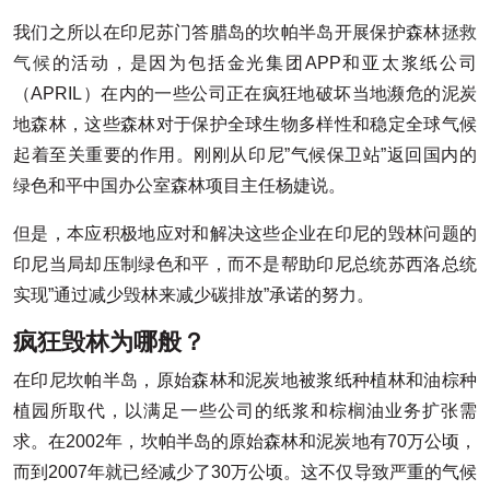
我们之所以在印尼苏门答腊岛的坎帕半岛开展保护森林
拯救
气候
的活动，是因为包括金光集团APP和亚太浆纸公司
（APRIL）在内的一些公司正在疯狂地破坏当地濒危的泥炭
地森林，这些森林对于保护全球生物多样性和稳定全球气候
起着至关重要的作用。刚刚从印尼”气候保卫站”返回国内的
绿色和平中国办公室森林项目主任杨婕说。
但是，本应积极地应对和解决这些企业在印尼的毁林问题的
印尼当局却压制绿色和平，而不是帮助印尼总统苏西洛总统
实现”通过减少毁林来减少碳排放”承诺的努力。
疯狂毁林为哪般？
在印尼坎帕半岛，原始森林和泥炭地被浆纸种植林和油棕种
植园所取代，以满足一些公司的纸浆和棕榈油业务扩张需
求。在2002年，坎帕半岛的原始森林和泥炭地有70万公顷，
而到2007年就已经减少了30万公顷。这不仅导致严重的气候