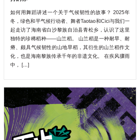
如何用舞蹈讲述一个关于气候韧性的故事？ 2025年
冬，绿色和平气候行动者、舞者Taotao和Cici与我们一
起走访了海南省白沙黎族自治县青松乡，认识了这里
独特的珍稀稻种——山兰稻。 山兰稻是一种耐旱、耐
瘠、颇具气候韧性的山地旱稻，其衍生的山兰稻作文
化，也是海南黎族传承千年的非遗文化。 在疾风骤雨
中， […]