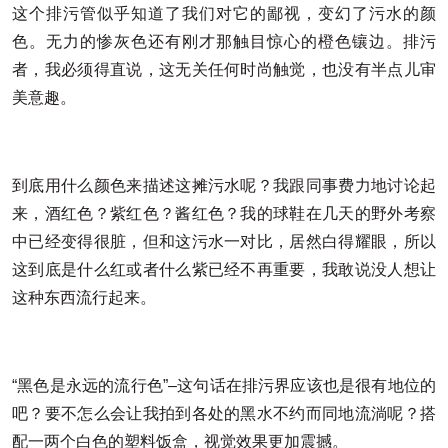
这个排污管似乎知道了我们对它的鄙视，变幻了污水的颜
色。无力的惨灰色还有刚才那触目惊心的橙色镶边。排污
者，我必须得直说，这无关任何时尚触觉，也没有半点儿审
美意趣。
到底用什么颜色来描述这摊污水呢？我跟同事费力地讨论起
来，酒红色？紫红色？酱红色？我的球鞋在几天的野外考察
中已经变得很脏，但和这污水一对比，居然白得耀眼，所以
这到底是什么红或者什么紫已经不再重要，我敢说没人想让
这种东西流行起来。
“黑色是永远的流行色”–这句话在排污界应该也是很有地位的
吧？要不怎么会让我拍到各处的黑水不约而同地流淌呢？搭
配一两个白色的塑料饭盒，视觉效果更加震撼。