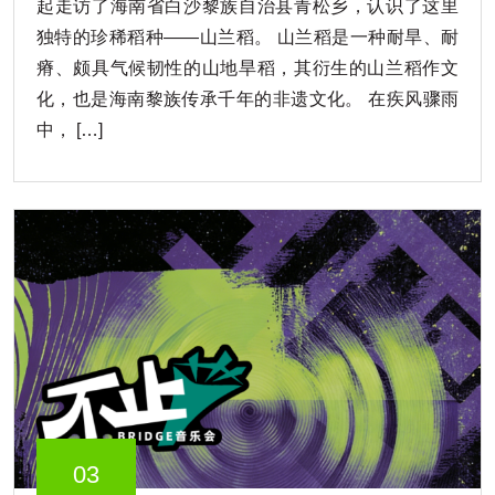
起走访了海南省白沙黎族自治县青松乡，认识了这里
独特的珍稀稻种——山兰稻。 山兰稻是一种耐旱、耐
瘠、颇具气候韧性的山地旱稻，其衍生的山兰稻作文
化，也是海南黎族传承千年的非遗文化。 在疾风骤雨
中， […]
03