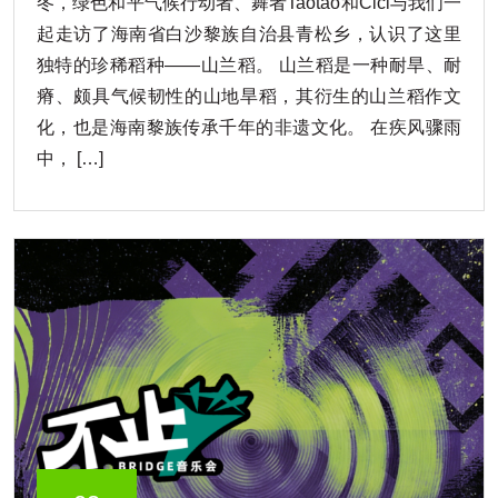
冬，绿色和平气候行动者、舞者Taotao和Cici与我们一
起走访了海南省白沙黎族自治县青松乡，认识了这里
独特的珍稀稻种——山兰稻。 山兰稻是一种耐旱、耐
瘠、颇具气候韧性的山地旱稻，其衍生的山兰稻作文
化，也是海南黎族传承千年的非遗文化。 在疾风骤雨
中， […]