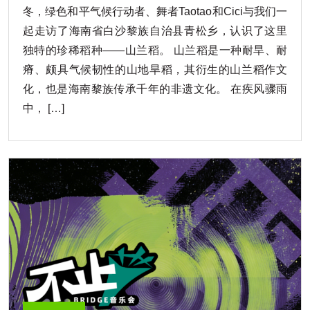
冬，绿色和平气候行动者、舞者Taotao和Cici与我们一
起走访了海南省白沙黎族自治县青松乡，认识了这里
独特的珍稀稻种——山兰稻。 山兰稻是一种耐旱、耐
瘠、颇具气候韧性的山地旱稻，其衍生的山兰稻作文
化，也是海南黎族传承千年的非遗文化。 在疾风骤雨
中， […]