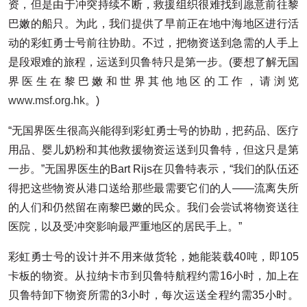
资，但是由于冲突持续不断，救援组织很难找到愿意前往黎
巴嫩的船只。为此，我们提供了早前正在地中海地区进行活
动的彩虹勇士号前往协助。不过，把物资送到急需的人手上
是段艰难的旅程，运送到贝鲁特只是第一步。(要想了解无国
界医生在黎巴嫩和世界其他地区的工作，请浏览
www.msf.org.hk
。)
“无国界医生很高兴能得到彩虹勇士号的协助，把药品、医疗
用品、婴儿奶粉和其他救援物资运送到贝鲁特，但这只是第
一步。”无国界医生的Bart Rijs在贝鲁特表示，“我们的队伍还
得把这些物资从港口送给那些最需要它们的人——流离失所
的人们和仍然留在南黎巴嫩的民众。我们会尝试将物资送往
医院，以及受冲突影响最严重地区的居民手上。”
彩虹勇士号的设计并不用来做货轮，她能装载40吨，即105
卡板的物资。从拉纳卡市到贝鲁特航程约需16小时，加上在
贝鲁特卸下物资所需的3小时，每次运送全程约需35小时。