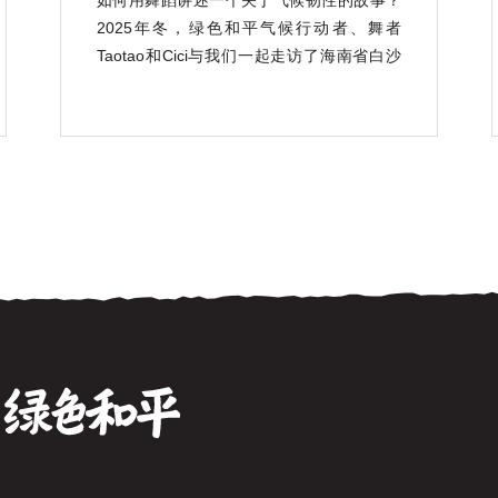
如何用舞蹈讲述一个关于气候韧性的故事？
2025年冬，绿色和平气候行动者、舞者
Taotao和Cici与我们一起走访了海南省白沙
黎族自治县青松乡，认识了这里独特的珍稀
稻种——山兰稻。 山兰稻是一种耐旱、耐
瘠、颇具气候韧性的山地旱稻，其衍生的山
兰稻作文化，也是海南黎族传承千年的非遗
文化。 在疾风骤雨中， […]