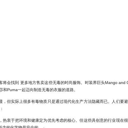
会找到 更多地方售卖这些无毒的时尚服饰。时装界巨头Mango and 
莎和Puma一起迈向制造无毒的衣服的道路。
显，但实际上很多有毒物质只是通过现代化生产方法隐藏而已。人们要避
言：
，热衷于把环境和健康定为优先考虑的核心。但这些具创意的行业现在很
所含的化学物是安全的。」