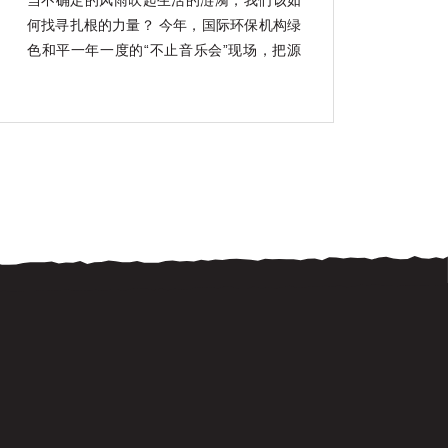
当不确定的风雨吹起生活的涟漪，我们该如
何找寻扎根的力量？ 今年，国际环保机构绿
色和平一年一度的“不止音乐会”现场，把源
自海南大山深处的“韧性种子”带回了城市。
我们想邀请你共同聆听它肆意生长的声音。
“不止”，取自Bridge的谐音。绿色和平以船
起航，舰桥（Bridge）作为船的核心，亦有
连接之意。我 […]