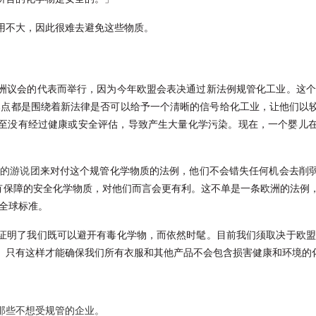
用不大，因此很难去避免这些物质。
洲议会的代表而举行，因为今年欧盟会表决通过新法例规管化工业。这个
的焦点都是围绕着新法律是否可以给予一个淸晰的信号给化工业，让他们以
至没有经过健康或安全评估，导致产生大量化学污染。现在，一个婴儿
的游说团
来对付这个规管化学物质的法例，他们不会错失任何机会去削
用较有保障的安全化学物质，对他们而言会更有利。这不单是一条欧洲的法例
个全球标准。
证明了我们既可以避开有毒化学物，而依然时髦。目前我们须取决于欧盟
。只有这样才能确保我们所有衣服和其他产品不会包含损害健康和环境的
那些不想受规管的企业。