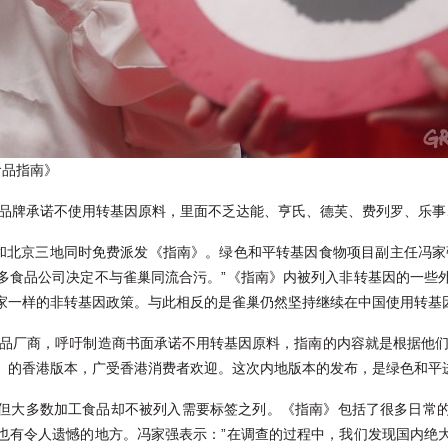
食品指南》
8个品牌承诺不使用转基因原料，里面不乏达能、亨氏、德芙、费列罗、乐
海和北京三地同时免费派发《指南》。绿色和平转基因食物项目副主任冯家
多食品公司决定不与雀巢同流合污。”《指南》内被列入非转基因的一些
家一样的非转基因政策。与此相反的是雀巢仍然坚持继续在中国使用转基
食品厂商，呼吁制造商书面承诺不用转基因原料，指南的内容就是根据他们
》的香港版本，广受香港消费者欢迎。这次内地版本的发布，是绿色和平
但大多数加工食品却不被列入需要标签之列。《指南》包括了很多日常
也有令人遗憾的地方。冯家强表示：”在调查的过程中，我们发现国内绝