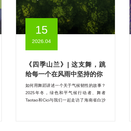
15
2026.04
《四季山兰》| 这支舞，跳
给每一个在风雨中坚持的你
如何用舞蹈讲述一个关于气候韧性的故事？
2025年冬，绿色和平气候行动者、舞者
Taotao和Cici与我们一起走访了海南省白沙
黎族自治县青松乡，认识了这里独特的珍稀
稻种——山兰稻。 山兰稻是一种耐旱、耐
瘠、颇具气候韧性的山地旱稻，其衍生的山
兰稻作文化，也是海南黎族传承千年的非遗