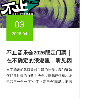
03
2026.04
不止音乐会2026限定门票｜
在不确定的浪潮里，听见因
勇气而起的韧性回响
当不确定的风雨吹起生活的涟漪，我们该如
何找寻扎根的力量？ 今年，国际环保机构绿
色和平一年一度的“不止音乐会”现场，把源
自海南大山深处的“韧性种子”带回了城市。
我们想邀请你共同聆听它肆意生长的声音。
“不止”，取自Bridge的谐音。绿色和平以船
起航，舰桥（Bridge）作为船的核心，亦有