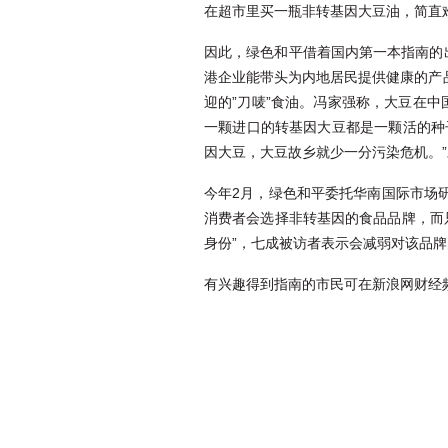
在超市里买一瓶非转基因大豆油，简直
因此，绿色和平借着国内第一本指南的
港企业能带头为内地居民提供健康的产
迎的”刀唛”食油。冯家强称，大豆在
一颗进口的转基因大豆都是一颗活的种
因大豆，大豆故乡就少一分污染危机。”对这个
今年2月，绿色和平委托华南国际市场
消费者会选择非转基因的食品品牌，而
身份”，七成被访者表示会减弱对该品
有兴趣得到指南的市民可在新浪网财经频道www.s