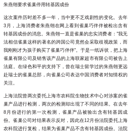
朱燕翎要求雀巢停用转基因成份
这次案件历时差不多一年，当中更不乏戏剧性的变化。去年
3月，上海消费者朱燕翎在网上看到雀巢巧伴伴被检出含有
转基因成份的消息。朱燕翎一直是雀巢的忠实消费者：”我无
法相信雀巢这样的著名的跨国公司竟然会采取歧视政策，而
我刚刚才为孩子购买了雀巢巧伴伴”。于是一纸诉状，把上海
雀巢有限公司及销售该产品的上海联家超市有限公司被告上
法庭。在绿色和平的支持下，曾在瑞士留学过的朱燕翎更远
赴瑞士的雀巢总部，向雀巢公司表达中国消费者对知情权的
关注。
上海法院曾两次委托上海市农科院生物技术中心对涉案的雀
巢产品进行检测，两次的检测却出现了不同的结果。在去年
8月份进行的第一次检测，雀巢产品被验出含有转基因成
份。雀巢公司对结果表示反对，因此在12月份法院委托上海
农科院进行复检，结果为雀巢产品不含有转基因成份。法院