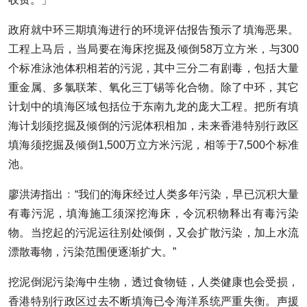
政府就中环三期填海进行的环境评估报告预示了填海恶果。
工程上马后，当局要在海床挖掘及倾倒58万立方米，与300
个标准泳池体积相若的污泥，其中三分二有剧毒，包括大量
重金属、多氯联苯、氧化三丁锡等化合物。除了中环，其它
计划中的填海区域包括位于东南九龙的庞大工程。把所有填
海计划须挖掘及倾倒的污泥体积相加，未来香港特别行政区
填海须挖掘及倾倒1,500万立方米污泥，相等于7,500个标准
池。
廖洪涛指出﹕“我们的海床经过人类多年污染，早已沉积大量
有毒污泥，填海施工须深挖海床，令沉积物释出有毒污染
物。当挖起的污泥运往别处倾倒，又会扩散污染，加上水流
漂散毒物，污染范围便逐渐扩大。”
挖泥倒泥污染海中生物，透过食物链，人类健康也会受损，
香港特别行政区过去不断填海已令海洋系统严重失衡。声援