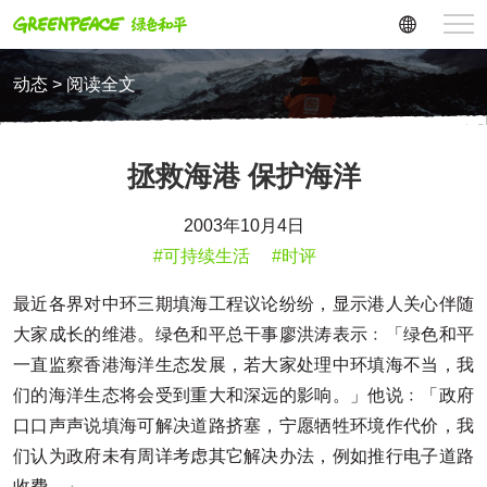
动态 > 阅读全文
拯救海港 保护海洋
2003年10月4日
#可持续生活
#时评
最近各界对中环三期填海工程议论纷纷，显示港人关心伴随
大家成长的维港。绿色和平总干事廖洪涛表示﹕「绿色和平
一直监察香港海洋生态发展，若大家处理中环填海不当，我
们的海洋生态将会受到重大和深远的影响。」他说﹕「政府
口口声声说填海可解决道路挤塞，宁愿牺牲环境作代价，我
们认为政府未有周详考虑其它解决办法，例如推行电子道路
收费。」