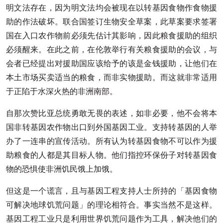
明文法存在，因为明文法均会被现在以转基因食物作食物援
助的作法破坏。联合国签订生物安全草案，此草案要求签署
国在入口农作物前必须先估计其影响，因此粮食援助的组织
必须醒来。在此之前，在伦敦举行有关粮食援助的会议，与
会者已经提出对援助国应该给予的该是金钱援助，让他们在
本土市场买卖适当的粮食，而非实物援助。而这就非常适用
于正陷于水深火热的非洲南部。
自那次赞比亚总统勇敢无畏的表述，如非必要，他不会将本
国非转基因农作物出口到外国基因工业。支持转基因的人举
办了一连串的宣传活动。所有认为转基因食物不可以作为援
助粮食的人都是其目标人物。他们指控环保份子对转基因食
物的恐惧使非洲饥民饿上加饿。
但这是一个谎言，且与基因工程支持人士所持的「基因食物
可解决地球饥荒问题」的理论相符合。事实当然不是这样。
基因工程工业只是利用世界饥荒问题作为工具，解决他们的