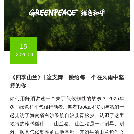
15
2026.04
《四季山兰》| 这支舞，跳给每一个在风雨中坚
持的你
如何用舞蹈讲述一个关于气候韧性的故事？ 2025年
冬，绿色和平气候行动者、舞者Taotao和Cici与我们一
起走访了海南省白沙黎族自治县青松乡，认识了这里
独特的珍稀稻种——山兰稻。 山兰稻是一种耐旱、耐
瘠、颇具气候韧性的山地旱稻，其衍生的山兰稻作文